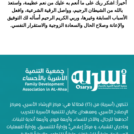
أخيراً: اشكر ربك على ما أنعم به عليك من نعم عظيمة، واستعذ
بالله من الشيطان الرجيم، وواصل الرقية الشرعية، وافعل
الأسباب السابقة وغيرها، وربي الكريم الرحيم أسأله لك التوفيق
والإعانة وصلاح الحال والسعادة الزوجية والاستقرار النفسي.
تتكون (أسرية) من (13) قطاعًا هي: مركز الإرشاد الأسري، ومركز
الإصلاح الأسري، ومعهدان عاليان للتنمية الأسرية للتدريب
أحدهما للرجال، والآخر للنساء، وأربعة فروع، وأربعة أندية للبنات،
وناديان للشباب، و مركزٌ إعلاميٌّ، وإدارةٌ للتنسيق، وإدارةٌ للعمليات