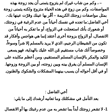
– ، وكم من شاب غيرك لم يتزوج يتمنى أن يجد زوجة بهذه
المواصفات، وكم من زوج في هذه الحياة متزوج ولكنه يتمنى زوجة
بمثل مواصفات زوجتك الكريمة – أقّر بها عينك وقرّت عينها بك-.
أخي الفاضل:ما تجده في نفسك أحياناً من عدم الرغبة في زوجتك،
أو شعورك بأنك استعجلت في الزواج، أو ما تفكر به أحياناً من
الانفصال، أو الزواج بزوجة أخرى أعتقد إنما هي هواجس وأفكار قد
تكون من الشيطان الرجيم، الذي لا يريد بالمسلم إلا شراً وسوءاً،
وخصوصاً أنك شاب مستقيم مّن الله عليك بالهداية، فهو يسعى
للكيد والمكر بالإنسان المسلم المستقيم، ومن أعظم مكايده على
الإنسان المسلم أن يفرق بينه وبين زوجته، أو بين الزوجة وزوجها.
أو في أقل أحواله أن يسبب بينهما المشكلات والشكوك والظنون.
أخي الفاضل :
بعد التأمل في مشكلتك وما تعانيه أرشدك إلى ما يلي:
1- لا تشعر زوجتك أبداً بما تشعر به من عدم رغبتك بها أو الانفصال