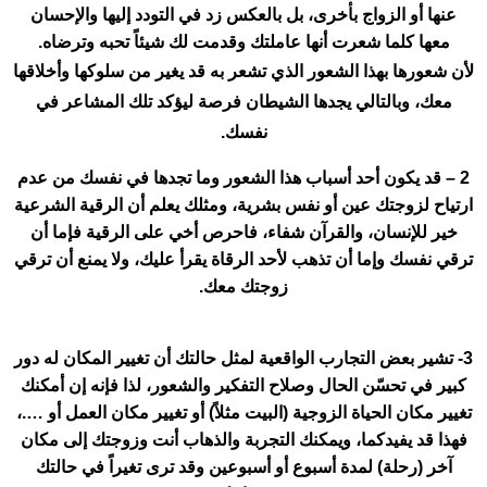
عنها أو الزواج بأخرى، بل بالعكس زد في التودد إليها والإحسان
معها كلما شعرت أنها عاملتك وقدمت لك شيئاً تحبه وترضاه.
لأن شعورها بهذا الشعور الذي تشعر به قد يغير من سلوكها وأخلاقها
معك، وبالتالي يجدها الشيطان فرصة ليؤكد تلك المشاعر في
نفسك.
2 – قد يكون أحد أسباب هذا الشعور وما تجدها في نفسك من عدم
ارتياح لزوجتك عين أو نفس بشرية، ومثلك يعلم أن الرقية الشرعية
خير للإنسان، والقرآن شفاء، فاحرص أخي على الرقية فإما أن
ترقي نفسك وإما أن تذهب لأحد الرقاة يقرأ عليك، ولا يمنع أن ترقي
زوجتك معك.
3- تشير بعض التجارب الواقعية لمثل حالتك أن تغيير المكان له دور
كبير في تحسّن الحال وصلاح التفكير والشعور، لذا فإنه إن أمكنك
تغيير مكان الحياة الزوجية (البيت مثلاً) أو تغيير مكان العمل أو ….،
فهذا قد يفيدكما، ويمكنك التجربة والذهاب أنت وزوجتك إلى مكان
آخر (رحلة) لمدة أسبوع أو أسبوعين وقد ترى تغيراً في حالتك