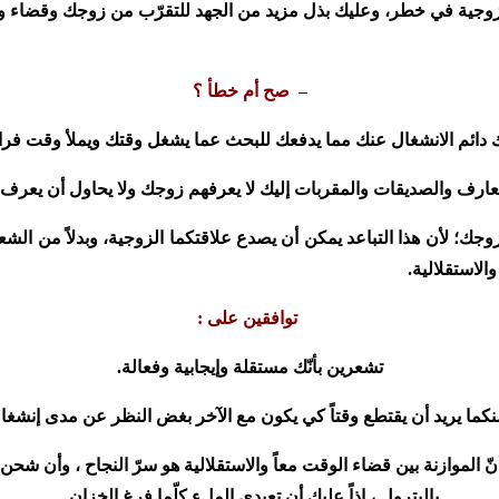
تك الزوجية في خطر، وعليك بذل مزيد من الجهد للتقرّب من زوجك وقض
– صح أم خطأ ؟
دائم الانشغال عنك مما يدفعك للبحث عما يشغل وقتك ويملأ وقت فرا
عارف والصديقات والمقربات إليك لا يعرفهم زوجك ولا يحاول أن
يعرف ع
وجك؛ لأن هذا التباعد
يمكن أن يصدع علاقتكما الزوجية، وبدلاً من الش
لاستقلالية.
توافقين على :
تشعرين بأنّك مستقلة وإيجابية وفعالة.
كما يريد أن يقتطع وقتاً كي يكون مع الآخر بغض النظر عن مدى إنشغال
 الموازنة بين قضاء الوقت معاً والاستقلالية هو سرّ النجاح ، وأن شحن 
بالبترول ، إذاً عليك أن تعيدي الملء كلّما فرغ الخزان .