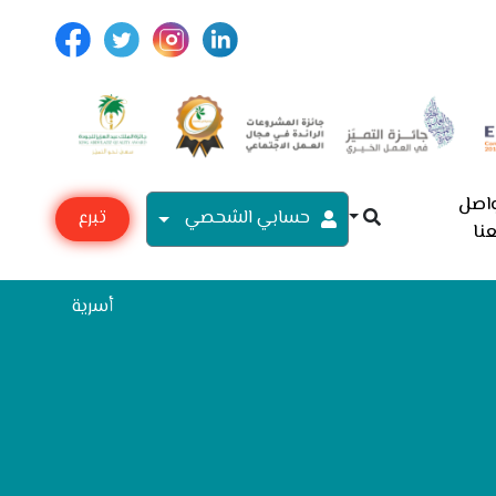
اصل
حسابي الشحصي
تبرع
نا
مع
أسرية