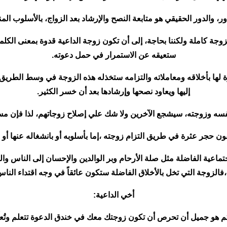
ر، والدور الحقيقي هو متابعة النصح والإرشاد بعد الزواج، بالأسلوب الم
الزوجة كاملة ولكننا بحاجة، إلى أن تكون زوجة الداعية قدوة بمعنى الك
ستعيقه عن الاستمرار في حمل دعوته.
 قدوة لها بأخلاقه ومعاملاته والتزامه ستخذله هذه الزوجة في وسط الطر
إليها ويعاود نصحها وإرشادها بعد أن خسر الكثير.
 نفسه وزوجته، سيشجع الآخرين ولا شك علي إصلاح زوجاتهم، لذا فإن م
 حجر عثرة في طريق التزام زوجته ،إما بأسلوبه أو بانشغاله عنها أو ب
جتماعية الفاضلة مثل صلة الأرحام وبر الوالدين والإحسان إلى الناس وال
فالزوجة التي تخل بالأخلاق الفاضلة ستكون عائقاً في وجه اقتداء الناس
أخي الداعية: