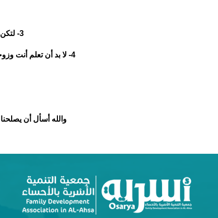
3- لتكن لكما جلسات بين الفينة والأخرى تتبادلان أطراف الحديث حول البيت والدعوة .
4- لا بد أن تعلم أنت وزوجتك أنَّ من حُسن إسلام المرء تركه مالا يعنيه ،فلك خصوصياتك الدعوية والاجتماعية ولها كذلك .
والله أسأل أن يصلحنا 