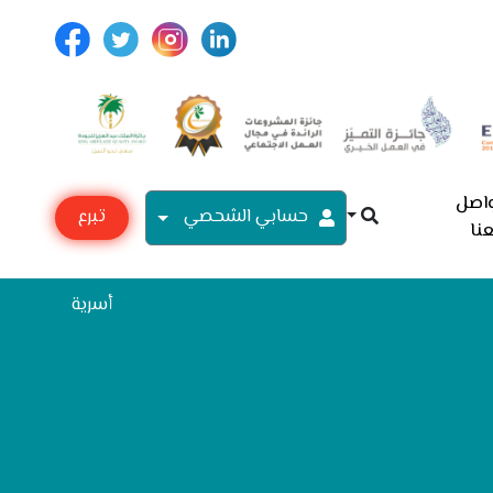
اصل
حسابي الشحصي
تبرع
نا
مع
أسرية