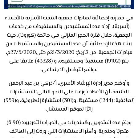
في مقارنة إحصائية لمبادرات جمعية التنمية الأسرية بالأحساء
(أسرية)، ازداد عدد المستفيدين والمستفيدات من خدمات
الجمعية، خلال فترة الحجر المنزلي في جائحة (كورونا). حيث
بينت هذه الإحصائية، أن عدد المستفيدين والمستفيدات من
مبادرات الجمعية، من تاريخ: 21/3/2020م حتى27/5/2020م،
بلغ (19102) مستفيدًا ومستفيدة، و (43328) متابعًا على
مواقع التواصل الاجتماعي.
وأوضح مدير إدارة الإرشاد الأسري، أ/تركي بن عبد الرحمن
الخليفة، أن الأعداد توزعت على النحو التالي: الاستشارات
الهاتفية: (1244) مستفيدًا، و(301) استشارة إلكترونية، و(959)
زائرًا لموقع المستشار.
وبلغ عدد المتدربين والمتدربات في الدورات التدريبية: (6190)
متدربًا ومتدربة. وأكثر الاستشارات التي وردت إلى الهاتف