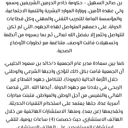
بن صالح السهيل – حكومة خادم الحرمين الشريفين وسمو
ولي عهده الأمين، ووزارة الموارد البشرية والتنمية الاجتماعية،
والمؤسسة العامة للتدريب التقني والمهني وكل قطاعات
الدولة، على دعمهم المتواصل لهذه الجهود، التي لم تكن
لتتواصل وتثمر إلا بفضل الله تعالى ثم بما يسروه من أنظمة
وتسهيلات فاقت الوصف، متناغمة مع تطورات الأوضاع
الصحية.
كما بين سعادة مدير عام الجمعية د/خالد بن سعود الحليبي،
أن الجمعية قامت بكل ذلك لتؤدي واجبها الشرعي والوطني
خلال الأزمة الحالية (كورونا)، لتتكامل جهود القطاع غير
الربحي في بلادنا مع جهود الدولة ـ أيدها الله ـ التي قدمت
الغالي والنفيس من أجل الوطن والمواطن، فتبنت مبادرات
أسرية عدة، جلها يعتمد على استخدام التقنيات الحديثة،
وتقديمها (عن بعد)، ومنها: الاستشارات الهاتفية من خلال
الهاتف الاستشاري، حيث خصصت (4) ساعات يومية، لتلقي
استشارات المستفيدين على الهاتف الاستشاري