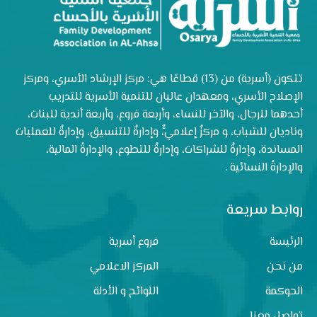
تتكون (أسرية) من (13) قطاعًا هي: مركز الإرشاد الأسري، ومركز
الإصلاح الأسري، ومعهدان عاليان للتنمية الأسرية للتدريب
أحدهما للرجال، والآخر للنساء، وأربعة فروع، وأربعة أندية للبنات،
وناديان للشباب، و مركزٌ إعلاميٌّ، وإدارةٌ للتنسيق، وإدارةٌ للعمليات
المساندة، وإدارةٌ للشراكات، وإدارةٌ للتطوع، والإدارةُ المالية،
والإدارةُ النسائية .
روابط سريعة
الرئيسة
فروع أسرية
من نحن
المركز الاعلامي
الحوكمة
اللوائح و الأدلة
تواصل معنا