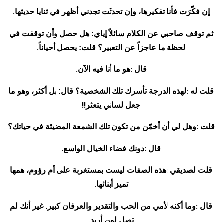
.
إن فكّرَت فأنا تفكيرها، وإن تحدثَت تجدني أظهر في ثنايا حديثها
ثم توقف صاحبي عن الكلام سائلاً إياي: هل حصل وأن توقفت في
.
لحظة ما عاجزاً عن التعبير؟ قلت: يحصل أحياناً
.
:
قال
هو ما أنا فيه الآن
:
قلت له
لهذه الدرجة تأسرك تلك الشخصية؟ قال: بل أكثر، وهو ما
!!
جعل لساني يتعثر
:
قلت
وهل لي أن أخمّن من تكون تلك الشمعة المضيئة في حياتك؟
.
:
قال
دونك فضاء الخيال الواسع
:
قلت لصديقي
هذه الصفات ليست بمستغربة على أم رؤوم، همها
.
تميز أبنائها
:
قال
وما أكنه لأمي من الحب والتقدير والعرفان كبير. غير أنك لم
.
تصل لمن أريد