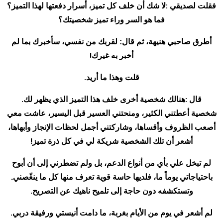
:
فقلت لصديقي
لا شك أن خلف كل تميز، أسرار دفعتها لهذا التميز؟
فما هو السر وراء تميز شخصيتك؟
أطرق صاحبي هنيهة، ثم قال: لقربك من نفسي، سأخبرك بما لم
!
أخبر به غيرك
.
قلت وهذا ما أريد
.
:
قال
هنالك شخصية أخرى خلف هذا التميز الذي يظهر لك
شخصية أعطتني الكثير، ومنحتني العسير قبل اليسير، عاشت معي
أصعب الظروف وأقساها، وشاركتني أجمل لحظات الإنجاز وأبهاها،
!
أشعر أن تلك الشخصية شريكة لي في كل ذرة تميز
لم تبخل علي بأي من أنواع الدعم، بل ولم تضطرني إلى أن أبوح
باحتياجاتي يوماً ما، فلديها حاسة قوية تعرف منها كل ما ينغّصني.
.
وتستكشفه دون حاجة إلى تلميح ناهيك عن التصريح
.
لم أشعر في يوم من الأيام بغربة، ما دامت أنيستي ورفيقة دربي