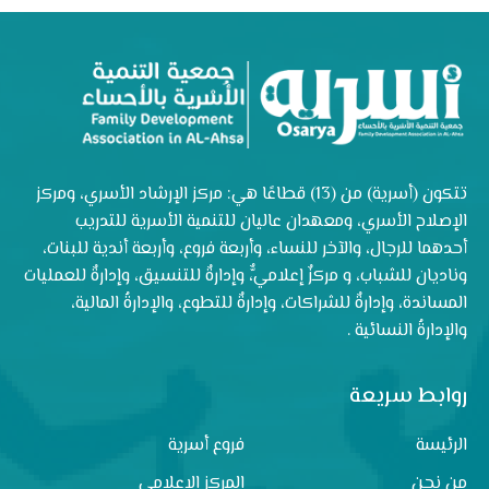
تتكون (أسرية) من (13) قطاعًا هي: مركز الإرشاد الأسري، ومركز
الإصلاح الأسري، ومعهدان عاليان للتنمية الأسرية للتدريب
أحدهما للرجال، والآخر للنساء، وأربعة فروع، وأربعة أندية للبنات،
وناديان للشباب، و مركزٌ إعلاميٌّ، وإدارةٌ للتنسيق، وإدارةٌ للعمليات
المساندة، وإدارةٌ للشراكات، وإدارةٌ للتطوع، والإدارةُ المالية،
والإدارةُ النسائية .
روابط سريعة
الرئيسة
فروع أسرية
من نحن
المركز الاعلامي