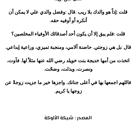
:
.
:
قلت
إذاً هو والدك بلا ريب
قال
وفضل والدي علي لا يمكن أن
.
أنكره أو أوفيه حقه
:
قلت
فلم يبق إلا أن يكون أحد أصدقائك الأوفياء المخلصين؟
.
:
قال
بل هي زوجتي. حاضنة آلامي، ومنجبة تميزي، وراعية إبداعي
اتخذت من أمها خديجة بنت خويلد رضي الله عنها مثلاً لها. فآوت،
.
ونصرت، وبذلت، وضحّت
فاللهم اجمعها بها في أعلى جنانك. واجزها خير ما جزيت زوجةً عن
.
زوجها يا كريم
المصدر : شبكة الألوكة