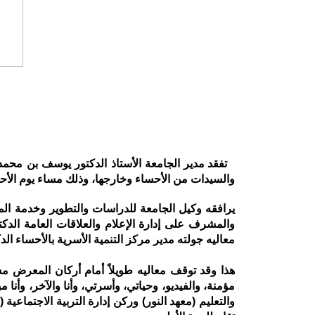
تفقد مدير الجامعة الأستاذ الدكتور يوسف بن محم
والسيدات من الأحساء وخارجها، وذلك مساء يوم الأحد (1) جمادي الثاني 1433هـ الموافق /4/2012
يرافقه وكيل الجامعة للدراسات والتطوير وخدمة المج
والمشرف على إدارة الإعلام والعلاقات العامة الدك
معاليه جولته مدير مركز التنمية الأسرية بالأحساء ا
هذا وقد توقف معاليه طويلاً أمام أركان المعرض م
مؤمنة، والفيديو، وحياتي، وأسرتي، وأنا والآخر، وأنا
والتعليم (معهد النور) وركن إدارة التربية الاجتماعي