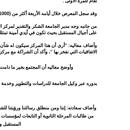
تقام للمرة الأولى .
وقد سجل المعرض خلال أيامه الأربعة أكثر من (11000) زائرة، وقد أتيحت لهن فرصة للإبداع كمسابقات الإلقاء وكتابة الخاطرة والرسم والتجميل والحناء والتصوير والنجارة .
من جانبه وجه مدير الجامعة الشكر والتقدير لمركز ال
على أجيال المستقبل بحيث تكون في أيدي أمينة تمتلك 
وأضاف معاليه: “أرى أن هذا المركز سيكون له شأن ع
الاتفاقيات التي نفخر بها “، وأكد أن الشراكة مع مركز ا
وأوضح معاليه أن المجتمع بخير ما دامت مثل
بدوره عبر وكيل الجامعة للدراسات والتطوير وخدمة
وأضاف سعادته: إننا ومن منطلق رسالتنا ورؤيتنا للشر
من طالبات المرحلة الثانوية أو التابعات لمؤسسات ت
المستقبل و