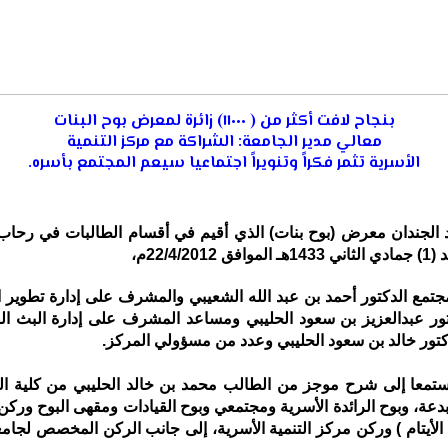
بنجاح لافت أكثر من ( ١١٠٠٠) زائرة لمعرض بوح البنات
معالي مدير الجامعة: الشراكة مع مركز التنمية
الأسرية تثمر فكراً وتنويراً اجتماعيا سيعم المجتمع بأسره.
د الجندان معرض (بوح بنات) الذي أقيم في أقسام الطالبات في رحاب 
22م،
تمع الدكتور أحمد بن عبد الله الشعيبي والمشرف على إدارة تطوير الش
تور عبدالعزيز بن سعود الحليبي ومساعد المشرف على إدارة البث ال
لدكتور خالد بن سعود الحليبي وعدد من مسؤولي المركز.
ستمعا إلى شرح موجز من الطالب محمد بن خالد الحليبي من كلية التر
 مبدعة، وبوح الرائدة الأسرية ومجتمعي وبوح القيادات ومقهى البوح ور
ة ( الأيتام ) وركن مركز التنمية الأسرية، إلى جانب الركن المخصص لج