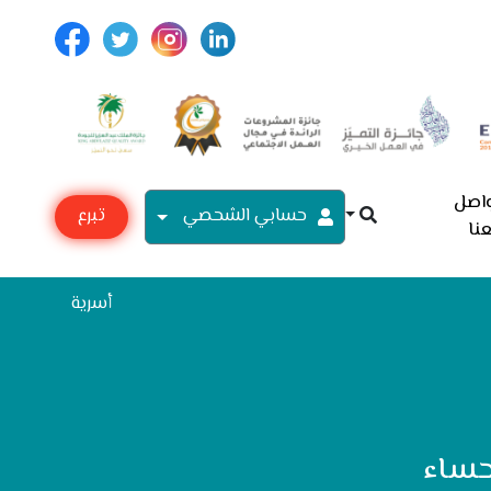
اصل
حسابي الشحصي
تبرع
نا
مع
أسرية
حساء