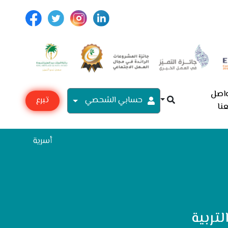
اصل
حسابي الشحصي
تبرع
نا
مع
أسرية
تربية