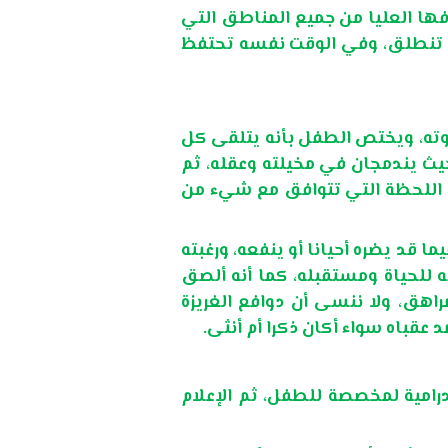
ها العليا من جميع المناطق التي
أن تنطلق، وفي الوقت نفسه تحتفظ
وته، ويختص الطفل بأنه يتلقى كل
حيث يندمجان في مخيلته وعقله، ثم
ي اللحظة التي تتوافق مع شيء من
 قد يضره أحيانا أو ينفعه، ورغبته
ه للحياة ومستقبله، كما أنه ألصق
اهق، ولا ننسى أن دوافع الغريزة
عقباه سواء أكان ذكرا أم أنثى.
لدرامية لمخصصة للطفل، ثم الإعلام