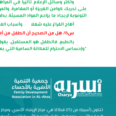
وأكثر وسائل الإعلام تأثيرا في المرا
على تحريك كوامن الغريزة أو المغامرة، وال
التوعوية لإيجاد ما يزاحم المواد المسيئة، بد
أهاج الفراغ عليه شغلا وأسباب الفس
س6/ هل من الصحيح أن الطفل من أهم مداخل التغيير في المجتمع؟
بالطبع، فالطفل هو المستقبل، يقول
وإحساس الاحترام للمكانة السامية التي يمكن أن يصل إليها في المستقبل”
تتكون (أسرية) من (13) قطاعًا هي: مركز الإرشاد الأسري، ومركز