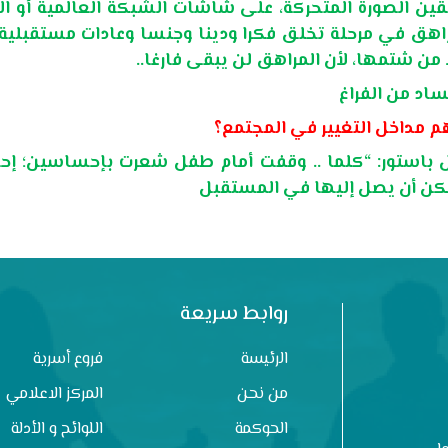
هقين الصورة المتحركة، على شاشات الشبكة العالمية أو الف
مراهق في مرحلة تخلق فكرا ودينا وجنسا وعادات مستقبلية
لا من شتمها، لأن المراهق لن يبقى فارغا..
اد من الفراغ
 باستور: “كلما .. وقفت أمام طفل شعرت بإحساسين؛ إ
روابط سريعة
الرئيسة
فروع أسرية
من نحن
المركز الاعلامي
الحوكمة
اللوائح و الأدلة