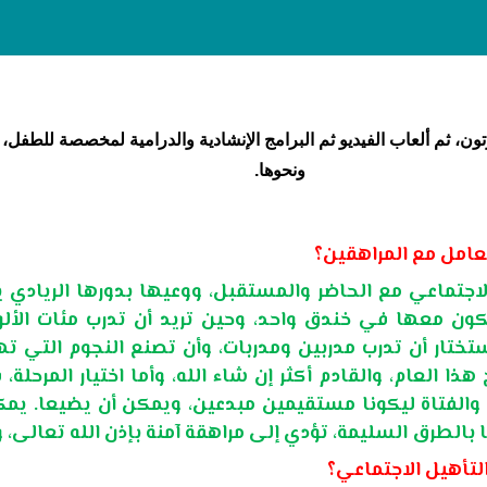
ارتون، ثم ألعاب الفيديو ثم البرامج الإنشادية والدرامية لمخصصة للطف
ونحوها.
لاجتماعي مع الحاضر والمستقبل، ووعيها بدورها الريادي ي
كون معها في خندق واحد، وحين تريد أن تدرب مئات الأل
تختار أن تدرب مدربين ومدربات، وأن تصنع النجوم التي ت
هذا العام، والقادم أكثر إن شاء الله، وأما اختيار المرحلة
 والفتاة ليكونا مستقيمين مبدعين، ويمكن أن يضيعا. ي
لطرق السليمة، تؤدي إلى مراهقة آمنة بإذن الله تعالى، ول