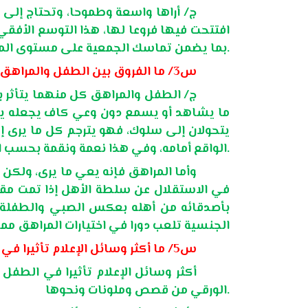
ج/ أراها واسعة وطموحا، وتحتاج إلى 
افتتحت فيها فروعا لها، هذا التوسع الأفق
بما يضمن تماسك الجمعية على مستوى المملكة بعون الله تعالى وتوفيقه.
س3/ ما الفروق بين الطفل والمراهق من حيث التأثر والتأثير بالمحيط الاجتماعي والإعلامي؟
ج/
الطفل والمراهق كل منهما يتأثر ب
ما يشاهد أو يسمع دون وعي كاف يجعله يحسن 
يتحولان إلى سلوك، فهو يترجم كل ما يرى 
الواقع أمامه، وفي هذا نعمة ونقمة بحسب المشاهد والمكبوت والمنطلق.
وأما المراهق فإنه يعي ما يرى، ولكن ح
في الاستقلال عن سلطة الأهل إذا تمت مقاوم
بأصدقائه من أهله بعكس الصبي والطفلة، ول
الجنسية تلعب دورا في اختيارات المراهق مما
س5/ ما أكثر وسائل الإعلام تأثيرا في الأطفال والمراهقين كل على حدة؟
أكثر وسائل الإعلام تأثيرا في الطفل أ
الورقي من قصص وملونات ونحوها.