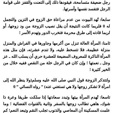
رجل ضعيفة متسامحة، فيقودها ذلك إلى التعنت والقفز على قوامة
الرجل فتفسد نفسها وأسرتها.
سابعا: تُهد البيوت من عدم مراعاة حق الزوج في التزين والتجمل
له 0 فلربما كانت النتيجة أن يقل نصيب الزوجة من ود زوجها، أو
لربما قادته إلى طرق محرمة فتخرب الدور وتهدم الأسر !
ثامنا: المرأة العالة تنزل من أكرمها وجاورها في الفراش والمنزل
منزلة عظيمة، فلا تتسخط عليه، ولا تندم عشرته، فإن مثل هذه
المرأة الناكرة للمعروف المضيعة للعشرة حري أن يسلب الله ـ عز
وجل ـ نعمتها ! وإن كان في الرجل خلة من النقص ففيه خلال من
الخير كثيرة !
ولتتذكر الزوجة قول النبي صلى الله عليه وسلم(ولا ينظر الله إلى
امرأة لا تشكر زوجها ولا هي تستغني عنه) ” رواه النسائي ” 0
تاسعا: تُهدم المرأة بيتها وتبدد سعادتها إذا سلكت طريقا وعرة ذا
شوك، هاهي تطالب زوجها بالسفر وثانية بالقنوات الفضائية ! وما
علمت المسكينة أن المعاصي والذنوب تجلب النقم وتبعد النعم! كم