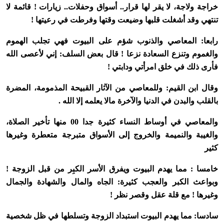
خراجة ولاجة، لا يقر لها قرار.. أسواق وحفلات.. زيارات ! قائمة لا
تنتهي وقد أشغلت قلبها وضيعت وقتها وفرطت في رعيتها !
رابعا: المعاصي والذنوب شؤم على البيوت فهي تجلب الهموم
والغموم وتنزع السعادة نزعا ! قال بعض السلف: إني لأعصى الله
فأرى ذلك في خلق امرأتي ودابتي !
وقال ابن القيم: وللمعاصي من الآثار القبيحة المذمومة، المضرة
بالقلب والبدن في الدنيا والآخرة مالا يعلمه إلا الله .
والمعاصي في أوساط النساء كثيرة جدا 00 منها تأخير الصلاة،
والغيبة والنميمة والخروج إلى الأسواق متبرجة متعطرة وغيرها
كثير
خامسا : مما يهدم البيوت ويفرق الأسر الكبِر من قبل الزوجة !
وبواعث الكبر والعجب كثيرة: الجاه والمال والشهادة والجمال
وغيرها ! مع قلة عقل وقصر نظر !
سادسا: مما يهدم البيوت استبداد الزوجة وتسلطها في ظل شخصية