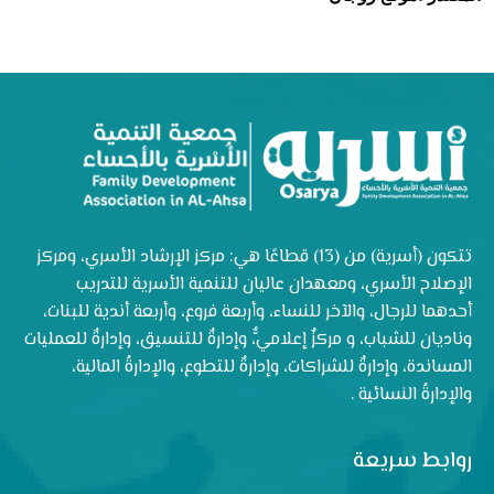
تتكون (أسرية) من (13) قطاعًا هي: مركز الإرشاد الأسري، ومركز
الإصلاح الأسري، ومعهدان عاليان للتنمية الأسرية للتدريب
أحدهما للرجال، والآخر للنساء، وأربعة فروع، وأربعة أندية للبنات،
وناديان للشباب، و مركزٌ إعلاميٌّ، وإدارةٌ للتنسيق، وإدارةٌ للعمليات
المساندة، وإدارةٌ للشراكات، وإدارةٌ للتطوع، والإدارةُ المالية،
والإدارةُ النسائية .
روابط سريعة