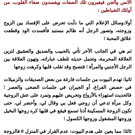
الأنس والجن فيغيرون تلك الصفات ويفسدون صفاء القلوب، من
أولئك الشياطين :
أولا:وسائل الإعلام التي ما دأبت تحرض على الإفساد بين الزوج
وزوجته، وتصور الرجل أنه ظالم مستبد فأفسدت الود وقطعت
علائق المحبة !
ثم هي في الجانب الآخر تأتي بالحبيب والصديق والعشيق لتزين
العلاقة المحرمة، وتجمل حديثه تلطف عباراته، وتهون العلاقة بين
الرجل الأجنبي والمرأة ! فتصبح وقد تقلب قلبها وكرهت زوجها
ثانيا: تهدم البيوت من جلسات فارغة من بعض الصديقات والزميلات
في حصص الفراغ، أو الجيران في جلسات الضحى والعصر !
فالحديث استهزاء بالأزواج وتحريض عليهم وتمرد على عش الزوجية
وكل مرأة تدعي أن زوجي فعل بي وقال لي، وأحضر لي، حتى
تكون الزوجة المسكينة أذنا تسمع فيقع في قلبها كره زوجها البخيل
وزوجها المشغول وزوجها الكسول !
ثالثا: مما يعين على هدم البيوت: عدم القرار في المنزل 0 فالزوجة