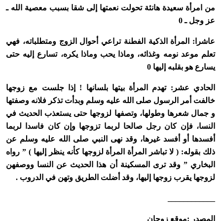
من امرأة سعيدة هانئة تحولت نعمتها إلى شقا بسبب معصية الله ـ
عز وجل ـ 0
عاشرا: المرأة الذكية الفطنة تراعي أحوال الزوج ومتطلباته، فهي
تعلم موعد نومه وغذائه، وماذا يحب وماذا يكره، تسارع إليه حتى
يسارع هو بقلبه إليها 0
الحادي عشر: تهدم المرأة بيتها بلسانها ! إذا جلست مع زوجها
خالفت أمر الرسول صلى الله عليه وسلم وبدأت تذكر فلانه وصفتها
و جمال شعرها وطولها، وتصفها لزوجها حتى يستعذب الحديث في
النسا، فإن كان رجل صالحا لربما تزوجها وإن كان فاسدا لربما
أفسدها أو أفسد غيرها، وقد نهى النبي صلى الله عليه وسلم عن
ذلك بقوله: ( لا تباشر المرأة المرأة لزوجها كأنه ينظر إليها ) ” رواه
البخاري ” وقد ترى المسكينة أن هذا الحديث عن النسا ووصفهن
لزوجها يقرب زوجها إليها، وقد أضلت الطريق وتهن في الدروب .
____________
المصدر :موقع زوجان