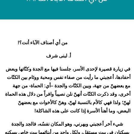
من أي أصناف الآباء أنت؟!
أ. لبنى شرف
في زيارة قصيرة لإحدى الأسر، جلسنا فيها مع الجدة وكنّاتها وبعض
أحفادها، أعجبني ما رأيت من صفاء نفس ومحبة ووئام بين الكنّات
مع بعضهنّ من جهة، وبين الكنّات والجدة –أي: الحماة- من جهة
أخرى، وقد ذكرت الكنّات أنهنّ نلن نصيباً وافراً من دلال هذه الحماة
لهنّ؛ ولذا فهي كالأم بالنسبة لهنّ، وهنّ كالأخوات مع بعضهنّ
البعض، وما أهنأ الأسرة إذا كانت على هذه الشاكلة!
شيء آخر أعجبني وبهرني، وهو المكان نفسُه، فالجد والجدة
يسكنان في بيت مستقل، ولكل واحد من أبنائهما بيت خاص يسكنه