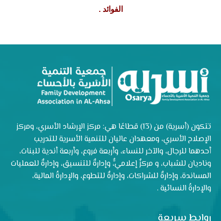
الفوائد .
تتكون (أسرية) من (13) قطاعًا هي: مركز الإرشاد الأسري، ومركز
الإصلاح الأسري، ومعهدان عاليان للتنمية الأسرية للتدريب
أحدهما للرجال، والآخر للنساء، وأربعة فروع، وأربعة أندية للبنات،
وناديان للشباب، و مركزٌ إعلاميٌّ، وإدارةٌ للتنسيق، وإدارةٌ للعمليات
المساندة، وإدارةٌ للشراكات، وإدارةٌ للتطوع، والإدارةُ المالية،
والإدارةُ النسائية .
روابط سريعة