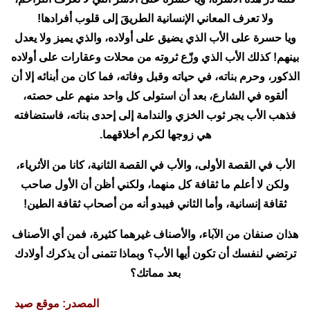
ولا تعرف المعاني الإنسانية الطريقَ إلى قلوب أفرادها!
ويا حسرة على الأب الذي يضيق على أولاده، والذي يميز ولا يعدل
بينهم! كذلك الأب الذي وزّع ثروته من محلات وعقارات على أولاده
الذكور، وحرم بناته، في حياته وقبل وفاته، فما كان من أبنائه إلا أن
ألقوه في الشارع، بعد أن استولى كل واحد منهم على حصته،
فذهب الأب يجر ثوب الخزي والندامة إلى إحدى بناته، فاستضافته
هي زوجها لكرم أخلاقهما.
الأب في القصة الأولى، والأب في القصة الثانية، كانا من الأثرياء،
ولكن لا أعلم ما ثقافة كل منهما، ولكني أظن أن الأول صاحب
ثقافة إنسانية، وأما الثاني فيبدو أنه من أصحاب ثقافة الطين!
هذان صنفان من الآباء، والأصناف غيرهما كثيرة، فمن أي الأصناف
ترتضي لنفسك أن تكون أيها الأب؟ وبماذا تتمنى أن يذكرك أولادك
بعد مماتك؟
المصدر: موقع صيد