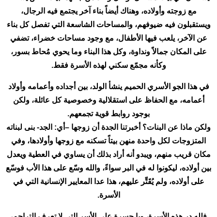
مع زوجته وأولاده، وهناك أيضاً بناء آخر يجتمع فيه الرجال،
ويستقبلون فيه ضيوفهم، والمساحات الشاسعة التي تفصل كل بناء
عن الآخر، يلعب فيها الأطفال، مع وجود مساحات خضراء، تضفي
على المكان جمالاً ونداوة، وكل هذا البناء وما يحوي مُحاط بسور،
وكأنه مجمّع سكني لهذه الأسرة فقط.
في هذا الجو الأسري الحميم ينشأ الولد، بين أجداده وأعمامه وأولاد
أعمامه، مع الحفاظ على استقلالية وخصوصية كل عائلة، ولكن
بوجود روابط قوية تجمعهم.
ولكن ماذا عن البنات؟ أخبرتنا الجدة أن زوجها –أي: الجد- بنى لبناته
المتزوجات لكل واحدة منهن بيتاً تسكنه مع زوجها وأولادها، وفي
مكان قريب منهم، ويبدو أنه أراد بذلك أن يساوي في العطية ويعدل
بين أولاده، ليكونوا له في البر سواءً، والله وسّع على هذا الأب فوسّع
على أولاده، ولم يُقَتِّر عليهم، هذا عدا المعايير الإنسانية التي في
الأسرة.
فلله در هذه الأسرة، ويا حسرة على الأسر التي لا تعرف التراحم،