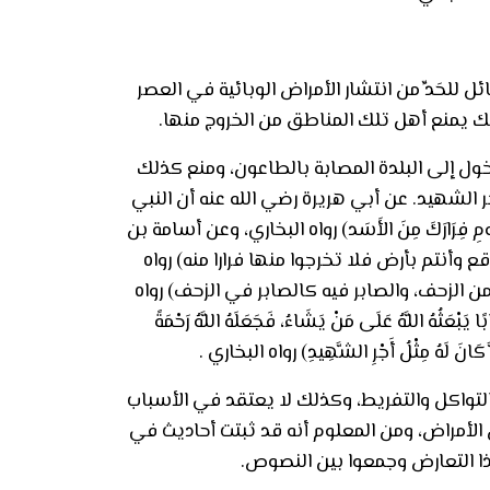
 للحَدِّ من انتشار الأمراض الوبائية في العصر
لك يمنع أهل تلك المناطق من الخروج منها.
ول إلى البلدة المصابة بالطاعون، ومنع كذلك
 الشهيد. عن أبي هريرة رضي الله عنه أن النبي
ومِ فِرَارَكَ مِنَ الأَسَد) رواه البخاري، وعن أسامة بن
 وأنتم بأرض فلا تخرجوا منها فرارا منه) رواه
من الزحف، والصابر فيه كالصابر في الزحف) رواه
هُ عَلَى مَنْ يَشَاءُ، فَجَعَلَهُ اللَّهُ رَحْمَةً
ِلاَّ كَانَ لَهُ مِثْلُ أَجْرِ الشَّهِيدِ) رواه البخاري .
 التواكل والتفريط، وكذلك لا يعتقد في الأسباب
الأمراض، ومن المعلوم أنه قد ثبتت أحاديث في
هذا التعارض وجمعوا بين النصوص.