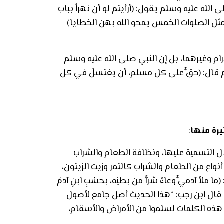
لله عليه وسلم يقول: (أرأيتم لو أن نهراً بباب
ل الصلوات الخمس يمحو الله بهن الخطايا)
 وغيرهما، بل إن النبي صلى الله عليه وسلم
م قال: (حقٌّ على كل مسلم، أن يغتسلَ في كل
رة منها
:
ال التسمية عليها، ونظافة الطعام والشراب
واع من الطعام والشراب كالتمر وزيت الزيتون،
 آدميٌّ وعاءً شرًّا من بطنِه، بحسْبِ ابنِ آدمَ
ألباني. قال ابن رجب: “هذا الحديث أصل جامع لأصول
هذه الكلمات لسلموا من الأمراض والأسقام،