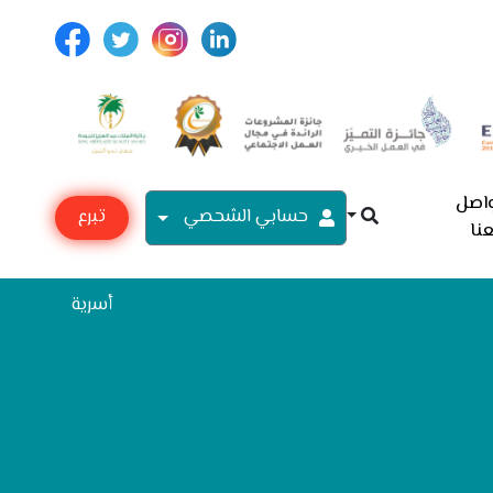
اصل
حسابي الشحصي
تبرع
نا
مع
أسرية