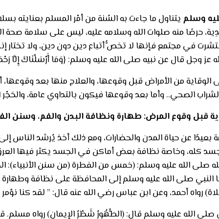
ليه وسلم
يتناول ما جاءت به السُنة من أمْر المسلم بعنايته ب
مُعْدِية، حرصًا منه صلوات الله وسلامه عليه، ليس على سلامة 
نتشرت في مجتمع فإنها لا تخصُّ أتباع دين دون دين، ولا تختار إن
 قال عن نبيه صلى الله عليه وسلم: {وَمَا أَرْسَلْنَاكَ إِلَّا رَحْمَةً لِلْعَ
الوقاية من الأمراض قبل وقوعها، والعلاج منها بعد وقوعها، أ
شراب الصحي.. وأما بعد وقوعها فيكون بالتداوي عامة، والحَجْر 
ية قبل وقوع المرض: طهارة ونظافة البدن والفم، وسنن الف
 بعيدًا عن حياة المدن والحضارات، ومع ذلك أخذ يُرشد الناس إل
للجسد كله، وخاصة نظافة بعض أماكن في الجسد يكثر فيها العر
ى الله عليه وسلم: (خمس من الفطرة (من سنن الأنبياء): الختان، والا
عا النبي صلى الله عليه وسلم إلى المحافظة على نظافة وطهارة ا
 رواه أحمد، وعن ابن عباس رضي الله عنه قال: ” لقد كنا نؤمر 
ى الله عليه وسلم قال: (الطُّهُورُ شَطْرُ الإيمان) رواه مسلم. قا