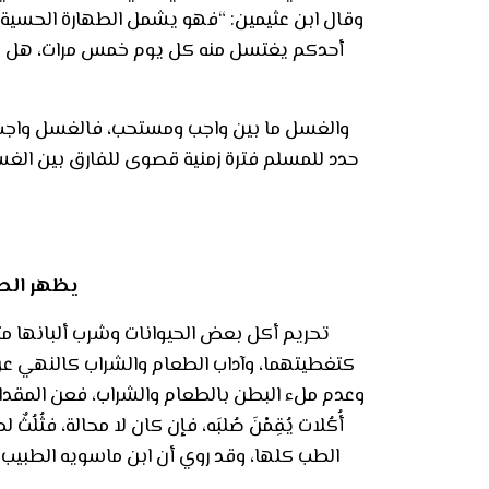
وقال ابن عثيمين: “فهو يشمل الطهارة الحسية وال
أحدكم يغتسل منه كل يوم خمس مرات، هل يبق
والغسل ما بين واجب ومستحب، فالغسل واجب عن
حدد للمسلم فترة زمنية قصوى للفارق بين الغس
يظهر الطب
تحريم أكل بعض الحيوانات وشرب ألبانها مثل
كتغطيتهما، وآداب الطعام والشراب كالنهي عن ا
وعدم ملء البطن بالطعام والشراب، فعن المقداد بن 
أُكُلات يُقِمْنَ صُلبَه، فإن كان لا محالة، فثُلُ
الطب كلها، وقد روي أن ابن ماسويه الطبيب 