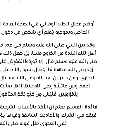
أوضح مجال للطب الوقائي في الصحة العامة هو ما 
الحاضر، وبموجبه يُمنع أي شخص من دخول الم
وقد بين النبي صلى الله عليه وسلم في عدد من
أهل تلك البلدة من الخروج منها، بل جعل ذلك كا
صلى الله عليه وسلم قال: (لاَ تُورِدُوا المُمْرِضَ عَلَى
زيد رضي الله عنهما قال: قال رسول الله صلى ال
البخاري. وعن جابر بن عبد الله رضي الله عنه قا
أحمد، وعن عائشة رضي الله عنها أنها سألت رسول الله ص
لِلْمُؤْمِنِينَ، فَلَيْسَ مِنْ عَبْدٍ يَقَعُ الطَّاعُونُ ف
فائدة
: المسلم يعلم أن الأخذ بالأسباب الشرعية
فيقع في الشرك، والأحاديث السابقة وغيرها يؤخ
نفي العدوى مثل قوله صلى الله عل