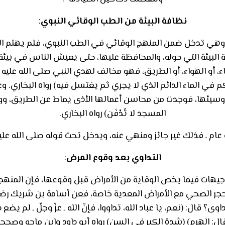
نظافة البيئة من الطب الوقائي النبوي
:
 وهي تدخل ضمن المنهج الوقائي في الطب النبوي، فلم يهتم الن
البيئة التي حوله، والمحافظة عليها، حتى يعيش الناس في بيئة 
اء، أو الهواء، أو الطريق، فهو مخالف لهدي النبي صلى الله علي
م في الماء الدائم الذي لا يجري ثم يغتسل فيه) رواه البخاري. وعن
ا وسيئها، فوجدت من محاسن أعمالها الأذى يماط عن الطريق، 
المسجد لا تُدْفَن) رواه البخاري.
ه عام ـ فذلك غير جائز ومنهي عنه، ويدخل تحت قوله صلى الله عليه 
التداوي بعد وقوع المرض
:
جيهات فيما يخص الوقاية من الأمراض قبل وقوعها، فإن المنهج ال
لحجر الصحي مع الأمراض المعدية خاصة، فعن أسامة بن شريك رضي ا
؟ قال: (نعم، يا عباد الله، تداووا، فإنّ الله ـ عزّ وجلّ ـ لم يضع داء
ال: الهرم) (شدة الكبر في السن) رواه أبو داود وابن ماجه وصححه 