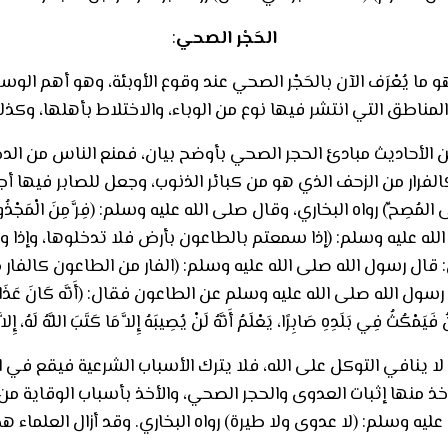
الحَجْر
الصحي
:
يُعْرَف الآن بالحَجْر الصحي عند وقوع الأوبئة، وهو أهم الوسائل
ناطق التي انتشر فيها نوع من الوباء، والاختلاط بأهلها، وكذ
 الأحاديث مبادئ الحجر الصحي بأوضح بيان، فمنع الناس من الدخ
لفرار من الزحف الذي هو من كبائر الذنوب، وجعل للصابر فيها أجر
 المُصِحِّ) رواه البخاري، وقال صلى الله عليه وسلم: (فِرَّ مِنَ الْمَجْذُ
له عليه وسلم: (إذا سمعتم بالطاعون بأرض فلا تدخلوها، وإذا وقع
ل: قال رسول الله صلى الله عليه وسلم: (الفار من الطاعون كالفار 
لى الله عليه وسلم عن الطاعون فقال: (أَنَّه كَانَ عَذَابًا يَبْعَثُهُ اللَّ
َيَمْكُثُ فِي بَلَدِهِ صَابِرًا، يَعْلَمُ أَنَّهُ لَنْ يُصِيبَهُ إِلاَّ مَا كَتَبَ اللَّهُ لَهُ، إ
 لا ينافي التوكل على الله، فلا يترك الأسباب الشرعية فيقع في
ذ منها إثبات العدوى والحجر الصحي، والأخذ بأسباب الوقاية من 
يه وسلم: (لا عدوى ولا طيرة) رواه البخاري. وقد أزال العلماء 