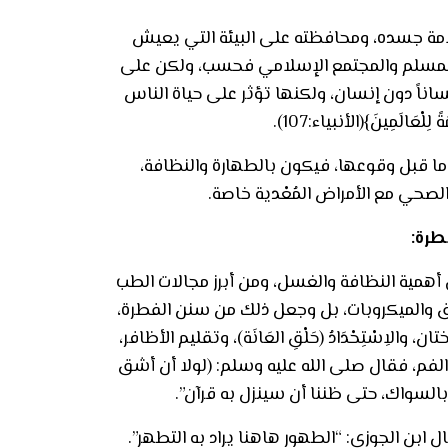
سلامة جسده، ومحافظته على البيئة التي يعيش
صحة المسلم والمجتمع الإسلامي فحسب، ولكن على
ساناً دون إنسان، ولكنها تؤثر على حياة الناس
الَمِينَ}(الأنبياء:107).
ما قبل وقوعها، فيكون بالطهارة والنظافة،
الصحي مع الأمراض المُعْدية خاصة.
طرة
:
ى أهمية النظافة والغسل، ومن أبرز مجالات الطب
ق والميكروبات، بل وجعل ذلك من سنن الفطرة،
ِسْتِحْدَادُ (حَلْقِ العَانَة)، وتقليم الأظافر،
لفم، فقال صلى الله عليه وسلم: (لولا أن أشق
بالسواك، حتى ظننا أن سينزل به قرآن”.
ل ابن الجوزي: “الطهور هاهنا يراد به التطهر”.