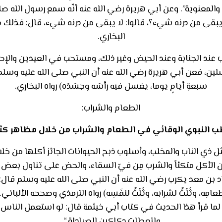
معنوية”. وعن أبي هريرة رضي الله عنه أنّه سمع رسول الله صلى ا
ى من درنه شيء؟، قالوا: لا يبقى من درنه شيء، قال: فذلك مث
البخاري.
د الجنابة وعند الحيض وغير ذلك، ومستحب في العيدين والإحرام
لين، فعن أبي هريرة رضي الله عنه أن النبي صلى الله عليه وسل
سبعةِ أيامٍ يوما، يغسل فيه رأسَه وجسَدَه) رواه البخاري.
الطعام والشراب:
 النبوي الوقائي في الطعام والشراب من خلال مظاهر كثي
 ذي الناب والمخلب، وأسلوب ذبح الحيوانات الجائز أكلها من خل
لأكل متكئاً والشرب مِن فيّ السقاء، والحض على تناول بعض أن
معد يكرب رضي الله عنه أن النبي صلى الله عليه وسلم قال: (ما ملأ
ثٌ لطعامِه، وثُلُثٌ لشرابه، وثُلُثٌ لنفَسِه) رواه الترمذي وصححه ال
لما قرأ هذا الحديث في كتاب أبي خيثمة قال: لو استعمل الناس 
ولتعطلت دكاكين الصيادلة “.