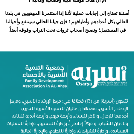
أم أنَّ هناك موهبة أدبية وقضائية ومالية ؟
أسئلة تحتاج إلى إجابات عملية لأننا إذا استثمرنا الموهوبين في بلدنا
الغالي بكل أعدادهم وأطيافهم ؛ فإن جيلنا الحالي سينتفع وأجيالنا
في المستقبل؛ ونصبح أصحاب ثروات تحت التراب وفوقه أيضاً.
تتكون (أسرية) من (13) قطاعًا هي: مركز الإرشاد الأسري، ومركز
الإصلاح الأسري، ومعهدان عاليان للتنمية الأسرية للتدريب
أحدهما للرجال، والآخر للنساء، وأربعة فروع، وأربعة أندية للبنات،
وناديان للشباب، و مركزٌ إعلاميٌّ، وإدارةٌ للتنسيق، وإدارةٌ للعمليات
المساندة، وإدارةٌ للشراكات، وإدارةٌ للتطوع، والإدارةُ المالية،