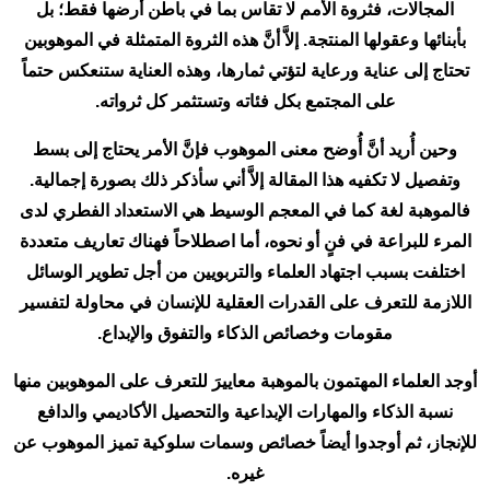
المجالات، فثروة الأمم لا تقاس بما في باطن أرضها فقط؛ بل
بأبنائها وعقولها المنتجة. إلاَّ أنَّ هذه الثروة المتمثلة في الموهوبين
تحتاج إلى عناية ورعاية لتؤتي ثمارها، وهذه العناية ستنعكس حتماً
على المجتمع بكل فئاته وتستثمر كل ثرواته.
وحين أُريد أنَّ أُوضح معنى الموهوب فإنَّ الأمر يحتاج إلى بسط
وتفصيل لا تكفيه هذا المقالة إلاَّ أني سأذكر ذلك بصورة إجمالية.
فالموهبة لغة كما في المعجم الوسيط هي الاستعداد الفطري لدى
المرء للبراعة في فنٍ أو نحوه، أما اصطلاحاً فهناك تعاريف متعددة
اختلفت بسبب اجتهاد العلماء والتربويين من أجل تطوير الوسائل
اللازمة للتعرف على القدرات العقلية للإنسان في محاولة لتفسير
مقومات وخصائص الذكاء والتفوق والإبداع.
أوجد العلماء المهتمون بالموهبة معاييرَ للتعرف على الموهوبين منها
نسبة الذكاء والمهارات الإبداعية والتحصيل الأكاديمي والدافع
للإنجاز، ثم أوجدوا أيضاً خصائص وسمات سلوكية تميز الموهوب عن
غيره.