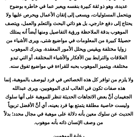
عديدة، وهو ذو ثقة كبيرة بنفسه ويعبر عما في خاطره بوضوح
ويتحمل المسئوليات، ويسعى إلى إتقان الأعمال ويحرص عليها ولا
يحتاج إلى دفع خارجي، بل هو ذاتي البحث والتعلم والعمل، ويتصف
الموهوب بدقة الملاحظة ورؤية التفاصيل ومنها أيضاً أنه يمتلك
حصيلةً كبيرة من المعلومات في مواضيع شتى، ويرى الأشياء من
زوايا مختلفة ويقيس ويحلل الأمور المعقدة، ويدرك الموهوب
العلاقات والترابط بين الأفكار والأشياء المختلفة، أو التي تبدو
مختلفة، ويتميز الموهوب بحبه للقراءة في مواضيع تفوق سنه.
ولا يلزم من توافر كل هذه الخصائص في فرد ليوصف بالموهبة، إنما
هذه صفات تكون في الغالب لدى الموهوبين، ويرى عبدالله
الجغيمان أنَّ بعض الاتجاهات الحديثة تنظر للموهبة على أنها سلوك
وليست خاصية مطلقة يتمتع بها فرد بعينه، أي أنَّ الأفضل تربوياً
الحديث عن سلوك معين بأنه دلالة على موهبة في مجال محدد؛ بدلاً
من وصف الإنسان ذاته بأنه موهوب.
رعاية الموهوبين