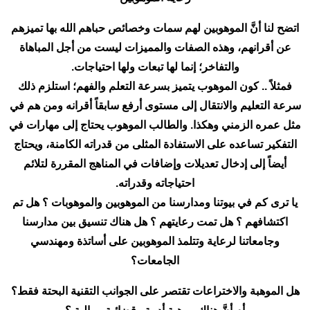
اتضح لنا أنَّ الموهوبين لهم سمات وخصائص حباهم الله بها تميزهم
عن أقرانهم، وهذه الصفات والمميزات ليست من أجل المباهاة
والتفاخر؛ إنما لها تبعات ولها احتياجات.
فمثلاً .. كون الموهوب يتميز بسرعة التعلم والفهم؛ استلزم ذلك
سرعة التعليم والانتقال إلى مستوى أرفع سابقاً أقرانه ومن هم في
مثل عمره الزمني وهكذا. والطالب الموهوب يحتاج إلى مهارات في
التفكير تساعده على الاستفادة المثلى من قدراته الكامنة، ويحتاج
أيضاً إلى إدخال تعديلات وإضافات في المناهج المقررة لتلائم
احتياجاته وقدراته.
يا ترى كم في بيوتنا ومدارسنا من الموهوبين والموهوبات ؟ هل تم
اكتشافهم ؟ هل تمت رعايتهم ؟ هل هناك تنسيق بين مدارسنا
وجامعاتنا لرعاية وتتلمذ الموهوبين على أساتذة ومهندسي
الجامعات؟
هل الموهبة والاختراعات تقتصر على الجوانب التقنية البحتة فقط؟