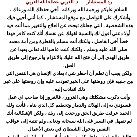
رد المستشار د. العربي عطاء الله العربي
السلام عليكم ورحمة الله وبركاته . أخي حفظك الله ورعاك ،
وأشكرك على التواصل مع موقع المستشار ، كما أنني أحيي فيك
هذه الشخصية ، التي جعلتك تبحث عن العلاج والتغيير مما أنت فيه .
أولا دعني أقول لك بالنسبة لقولك عن نفسك أنك كنت كافر فهذا
خطأ أخي الفاضل ، ولكنك أنت مسلم بالفطرة ومن أمة محمد
صلى الله عليه وسلم ، ولكنك كنت عاصيا لله تعالى بعيدا عن
طريق الهدى إلى أن فتح الله عليك بالالتزام والرجوع إلى طريق
الحق .
ولكن يجب أن تعلم أن أخطر شيء يعادي الإنسان هي النفس التي
بين جنبيه فإن روضتها على الخير تعودت عليه وإن روضتها على غير
ذلك انقادت إليه .
وأنت ذكرت مشكلتك وهي الغرور ، فالغرور إذا صاحب اي عمل
فسيؤدي به إلى الهلاك والدمار وتحطيم كل الذي بناه ، فأنت ولله
الحمد عرفت طريق الحق ورجعت إلى ربك ، ولكن الإشكالية أنك
لم تتمهل في السير غلى الله سبحانه وتعالى ولم تنتبه إلى عواقب
النفس ودخول الشيطان في بعض الأعمال
فالشيطان لديه مداخل كثيرة ، وقد يأتيك من باب الإيمان والتقوى