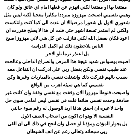
مقتنعا بها او مقتنعا لكني انهزم عن فعلها امام اي عائق ولو كان
وهمي نفسيتي اصبحت مهزوزة مترددا مكابرا معجبا لكنه ليس مثل
شعوري الاول بل شعورا مرضياالا ان عدت الى كما كنت وانتكست
ولكني لم استمر تسعة اشهر حتى قلت ان هذا لا يصلح فقررت ان
اعود فكان بفضل الله لكني تنازلت عن كل شي لاني مهزوز اصبح
الناس يلاحظون ذلك لم اكمل الدراسة
بل اعتذر ترما تلو الاخر
اصبت بوسواس شديد نتيجة هذا المرض والصراع الداخلي وعالجت
عند طبيب نفسي ولكن بفضل ربي على ادركت ان التفاعل معه
يصيب بالهم فتركت ذلك واشغلت نفسي بالمباريات وغيرها وكن
نفسيتي كما هي سيئة اهرب من الواقع
واصبحت قنوطا مهزوزا الان وقفت مع نفسي وقفة وان كانت غير
صادقة وجدت نفسي ضائعا قلت في نفسي ليس امامي سوى حل
واحد لا غيره ان احقق هدفا اريد الوصول له رغم سوء حالتي
النفسية الا وهو ان اكون من اصحاب الصف الاول
بل بجوار المؤذن ومؤذنا لو حصل وان انجح في ذلك الى ان القى
ربي سبحانه وتعالى رغم عن انف الشيطان