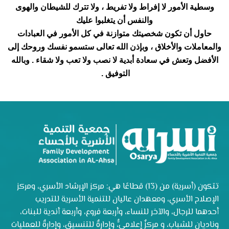
وسطية الأمور لا إفراط ولا تفريط ، ولا تترك للشيطان والهوى
والنفس أن يتغلبوا عليك
حاول أن تكون شخصيتك متوازنة في كل الأمور في العبادات
والمعاملات والأخلاق ، وبإذن الله تعالى ستسمو نفسك وروحك إلى
الأفضل وتعش في سعادة أبدية لا نصب ولا تعب ولا شقاء . وبالله
التوفيق .
تتكون (أسرية) من (13) قطاعًا هي: مركز الإرشاد الأسري، ومركز
الإصلاح الأسري، ومعهدان عاليان للتنمية الأسرية للتدريب
أحدهما للرجال، والآخر للنساء، وأربعة فروع، وأربعة أندية للبنات،
وناديان للشباب، و مركزٌ إعلاميٌّ، وإدارةٌ للتنسيق، وإدارةٌ للعمليات