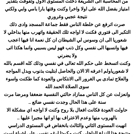
من المحاسبة الى الشريعة دخلت المستوى الاول وتفوقت بتقدير
امتياز بفضل الله على اولا واخرا وكنت وقتها بارا بامي وابي ولكني
نتيجة عجبي وغروري
صرت اترفع عن خلطة الناس فقط جماعة المسجد وادى ذلك
التكبر الى فتوري فكنت لا اواجه تلك الحقيقة واتهرب منها بداخلي لا
شعوريا الى ان وسوس لي الشيطان ان كل نعمة انا فيها اعجب
فيها وانسبها الى نفسي وكل ذنب فهو ليس بسببي وانما هكذا اتى
ولا يضرني
وكنت اتسخط على حكم الله تعالى في نفسي وذلك كله اقسم بالله
لا شعورياولم اعرفه الا الان والحاصل ابتليت بذنوب وبدل المواجه
والعلاج تمادى بي الغرور الى الانتكاس والعودة كما طكنت واسوء
سوى الصلاة الحمد الله
وانعزلت عن كل الناس ممازاد حالتي النفسية ضعغفا ومرضا مرت
سنة على هذا الحال وجدت نفسي ضائع ..
حاولت العودة فكانت افعال بلا روح وكنت لا اواجه اي مشكلة الا
بالهروب منها وعدم الاعتراف بها او انها مجبرا عليها ..
انهيت المستوى الثاني والثالث بانخفاض في المستوى الدراسي
ونتيجة هذا النزاع الداخلي كنت مكبوتا ارغم نفسي على اشياء لست