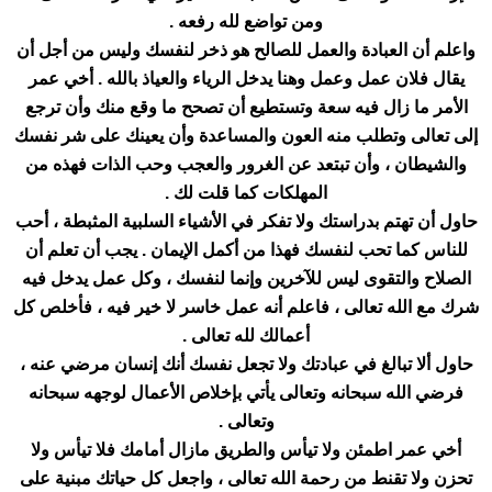
ومن تواضع لله رفعه .
واعلم أن العبادة والعمل للصالح هو ذخر لنفسك وليس من أجل أن
يقال فلان عمل وعمل وهنا يدخل الرياء والعياذ بالله . أخي عمر
الأمر ما زال فيه سعة وتستطيع أن تصحح ما وقع منك وأن ترجع
إلى تعالى وتطلب منه العون والمساعدة وأن يعينك على شر نفسك
والشيطان ، وأن تبتعد عن الغرور والعجب وحب الذات فهذه من
المهلكات كما قلت لك .
حاول أن تهتم بدراستك ولا تفكر في الأشياء السلبية المثبطة ، أحب
للناس كما تحب لنفسك فهذا من أكمل الإيمان . يجب أن تعلم أن
الصلاح والتقوى ليس للآخرين وإنما لنفسك ، وكل عمل يدخل فيه
شرك مع الله تعالى ، فاعلم أنه عمل خاسر لا خير فيه ، فأخلص كل
أعمالك لله تعالى .
حاول ألا تبالغ في عبادتك ولا تجعل نفسك أنك إنسان مرضي عنه ،
فرضي الله سبحانه وتعالى يأتي بإخلاص الأعمال لوجهه سبحانه
وتعالى .
أخي عمر اطمئن ولا تيأس والطريق مازال أمامك فلا تيأس ولا
تحزن ولا تقنط من رحمة الله تعالى ، واجعل كل حياتك مبنية على