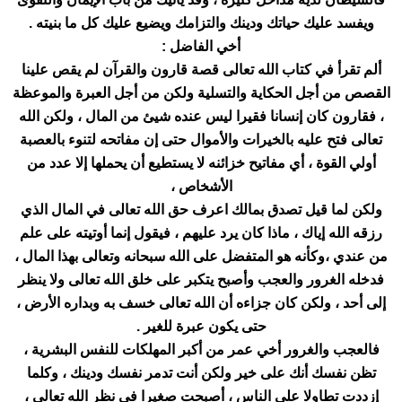
ويفسد عليك حياتك ودينك والتزامك ويضيع عليك كل ما بنيته .
أخي الفاضل :
ألم تقرأ في كتاب الله تعالى قصة قارون والقرآن لم يقص علينا
القصص من أجل الحكاية والتسلية ولكن من أجل العبرة والموعظة
، فقارون كان إنسانا فقيرا ليس عنده شيئ من المال ، ولكن الله
تعالى فتح عليه بالخيرات والأموال حتى إن مفاتحه لتنوء بالعصبة
أولي القوة ، أي مفاتيح خزائنه لا يستطيع أن يحملها إلا عدد من
الأشخاص ،
ولكن لما قيل تصدق بمالك اعرف حق الله تعالى في المال الذي
رزقه الله إياك ، ماذا كان يرد عليهم ، فيقول إنما أوتيته على علم
من عندي ،وكأنه هو المتفضل على الله سبحانه وتعالى بهذا المال ،
فدخله الغرور والعجب وأصبح يتكبر على خلق الله تعالى ولا ينظر
إلى أحد ، ولكن كان جزاءه أن الله تعالى خسف به وبداره الأرض ،
حتى يكون عبرة للغير .
فالعجب والغرور أخي عمر من أكبر المهلكات للنفس البشرية ،
تظن نفسك أنك على خير ولكن أنت تدمر نفسك ودينك ، وكلما
إزددت تطاولا على الناس ، أصبحت صغيرا في نظر الله تعالى ،