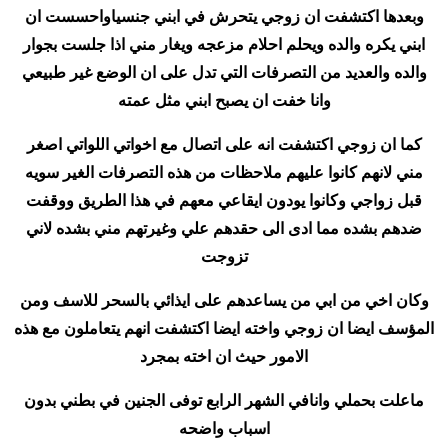
وبعدها اكتشفت ان زوجي يتحرش في ابني جنسياواحسست ان
ابني يكره والده ويحلم احلام مزعجه ويغار مني اذا جلست بجوار
والده والعديد من التصرفات التي تدل على ان الوضع غير طبيعي
وانا خفت ان يصبح ابني مثل عمته
كما ان زوجي اكتشفت انه على اتصال مع اخواتي اللواتي اصغر
مني لانهم كانوا عليهم ملاحظات من هذه التصرفات الغير سويه
قبل زواجي وكانوا يودون ايقاعي معهم في هذا الطريق ووقفت
ضدهم بشده مما ادى الى حقدهم علي وغيرتهم مني بشده لاني
تزوجت
وكان اخي من ابي من يساعدهم على ايذائي بالسحر للاسف ومن
المؤسف ايضا ان زوجي واخته ايضا اكتشفت انهم يتعاملون مع هذه
الامور حيث ان اخته بمجرد
ماعلت بحملي وانافي الشهر الرابع توفى الجنين في بطني بدون
اسباب واضحه