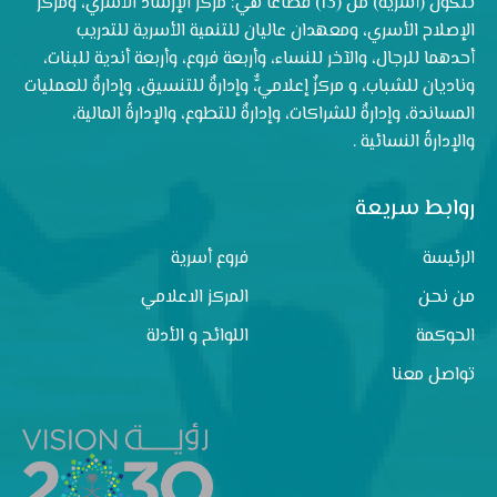
تتكون (أسرية) من (13) قطاعًا هي: مركز الإرشاد الأسري، ومركز
الإصلاح الأسري، ومعهدان عاليان للتنمية الأسرية للتدريب
أحدهما للرجال، والآخر للنساء، وأربعة فروع، وأربعة أندية للبنات،
وناديان للشباب، و مركزٌ إعلاميٌّ، وإدارةٌ للتنسيق، وإدارةٌ للعمليات
المساندة، وإدارةٌ للشراكات، وإدارةٌ للتطوع، والإدارةُ المالية،
والإدارةُ النسائية .
روابط سريعة
الرئيسة
فروع أسرية
من نحن
المركز الاعلامي
الحوكمة
اللوائح و الأدلة
تواصل معنا