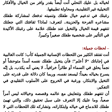
لخياله بل عليك التحلي أنت أيضاً بقدر وافر من الخيال والأفكار
التخيلية غير التقليدية، ومحاولة تطبيقها.
رغبتك في تدعيم خيال طفلك وتنميته تدفعك لمشاركة طفلك
مشاعره الفرحة والحزينة.. لتعرف: لماذا؟ ثقافتك التي جعلتك
تتفهم قيمة الخيال والتخيل عند طفلك علامة على رغبتك الأكيدة
في التأثير على شخصية طفلك صغيراً وكبيراً.
– لحظات جميلة:
أنت تفتقد الكثير من اللحظات الإنسانية الجميلة كأب؛ كانت الغالبية
في إجاباتك “لا أعلم”؛ فأن يتخيل طفلك نفسه أسداً متوحشاً أو
نجماً يحلق في السماء أو طائراً خرافياً.. لا يعني أنه يكذب، بل إنّه
يسرح بخياله بعيداً؛ ليسعد نفسه، وربما كان دلالة على قدرته على
التخيل والابتكار، ورغبة في الخروج على الأسلوب التقليدي في
التفكير.
أن تتفهم طفلك وتتعايش مع عالمه وقصصه وخيالاته ليس أمراً
صعباً، وما عليك إلا التعرف على سبل تحقيق ذلك، والتي تهيئ
طفلك للاندماج في خياله وابتكاراته، وتشاركه تلك اللحظات التي لا