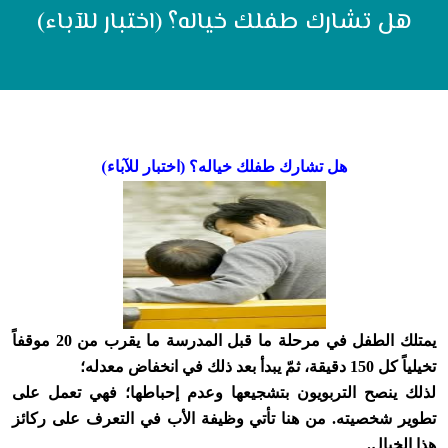
هل تشارك طفلك خياله؟ (اختبار للآباء)
(
هل تشارك طفلك خياله؟ (اختبار للآباء
يمتلك الطفل في مرحلة ما قبل المدرسة ما يقرب من 20 موقفاً
تخيلياً كل 150 دقيقة، ثمّ يبدأ بعد ذلك في انخفاض معدله؛
لذلك ينصح التربويون بتشجيعها وعدم إحباطها؛ فهي تعمل على
تطوير شخصيته. من هنا تأتي وظيفة الأب في التعرف على ركائز
هذا الخيال.