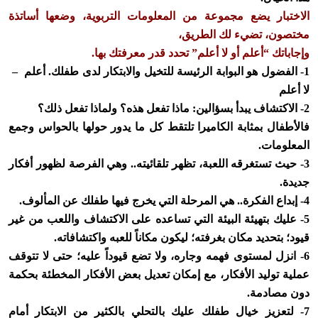
الاختبار يضع مجموعة من المعلومات التربوية، وضعها أساتذة
مختصون، تضيء لك الطريق،
وإجاباتك “أعلم أو لا أعلم” تحدد قدر معرفتك بها.
1- الفضول هو البوابة الرئيسة للتخيل والابتكار لدى طفلك.
أعلم –
لا أعلم
2- الاكتشاف يبدأ بسؤالين: ماذا تفعل هذه؟ ولماذا تفعل ذلك؟
فالأطفال بمثابة الكاميرا تلتقط كل ما يدور حولها بالحواس وجمع
المعلومات.
3- حيث تستغرقه اللعبة، تظهر تلقائيته.. وهي الفرصة لظهور أفكار
جديدة.
4- إبداع الفكرة.. هي المرحلة التي يخرج فيها طفلك عن المألوف.
5- عليك بتهيئة البيئة التي تساعده على الاكتشاف واللعب من غير
قيود؛ بتحديد مكان بغرفته؛ ليكون مكاناً للعبه واكتشافاته.
6- انزل لمستوى فهمه وجاره، ولا تضع قيوداً عليه؛ حتى لا تتوقف
عملية توليد الأفكار، مع إمكان تعديل بعض الأفكار المخطئة بحكمة
دون مصادمة.
7- لتعزيز خيال طفلك عليك بالتحلي بالكثير من الابتكار أمام