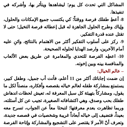
المشاكل التي تحدث كل يوم؛ ليشاهدها ويتأثر بها، وأشركه في
تنفيذها.
8- أعطِ طفلك فرصة ووقتاً؛ كي يكتسب جميع الإمكانات والحلول،
وإياك وطرح الحلول الجاهزة له قبل إعطائه فرصة التخيل؛ حتى لا
تقتل عنده قدرة التفكير.
9- ركز على أسلوب التفكير أكثر من الاهتمام بالنتائج، واثنِ عليه
أمام الآخرين، وارصد الهدايا لحلوله الصحيحة.
10- اعطِه الفرصة للتحدي والمغامرة عن طريق بعض الألعاب
والمنافسة بينه وبين إخوته.
– عالم الخيال:
إن ضمت إجاباتك أكثر من 11 أعلم، فأنت أب جميل، وطفل كبير،
يستمتع بمشاركة طفله لعالم خياله بقصصه وأفكاره، منصتاً لكل ما
يقول، ومشاركاً بتهيئة كل سبل المعرفة له، تعيش لحظات اندهاش
طفلك بحب وصدق، وهي اكتشافاته الصغيرة، تجيب عن كل أسئلته،
وربما تظاهرت بعدم معرفتها؛ لتبحثا معاً عن الجواب، تسرح معه
بعيداً، فتضيف إلى خياله أبعاداً غريبة وشخصيات في قصصه جديدة،
وتعرف أنّ الأمر لا يقتصر على التشجيع والمشاركة وإتاحة الفرصة