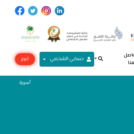
اصل
حسابي الشحصي
تبرع
نا
مع
أسرية