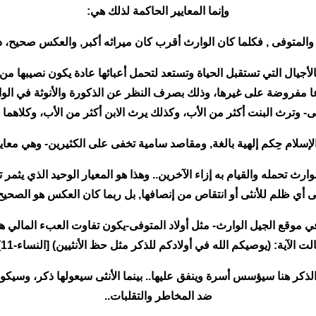
وإنما المعايير الحاكمة لذلك هي:
فالأجيال التي تستقبل الحياة وتستعد لتحمل أعبائها عادة يكون نصيبها من
ا مفروضة على غيرها، وذلك بصرف النظر عن الذكورة والأنوثة في الوار
ثى- وترث البنت أكثر من الأب، وكذلك يرث الابن أكثر من الأب، وكلاهما 
سلام حِكم إلهية بالغة, ومقاصد سامية تخفى على الكثيرين- وهي معايير لا
ث تحمله والقيام به إزاء الآخرين.. وهذا هو المعيار الوحيد الذي يثمر تف
ى أي ظلم للأنثى أو انتقاص من إنصافها, بل ربما كان العكس هو الصحيح
وفي موقع الجيل الوارث- مثل أولاد المتوفى-يكون تفاوت العبء المالي ه
لت الآية: (يوصيكم الله في أولادكم للذكر مثل حظ الأنثيين) [النساء-11],
لذكر هنا سيؤسس أسرة وينفق عليها.. بينما الأنثى سيعولها ذكر، وسيكون 
ضد المخاطر والتقلبات..