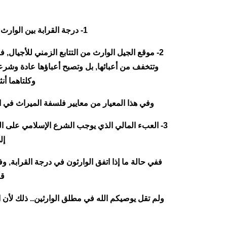
1- درجة القرابة بين الوارث والمتوفى , فكلما كان الوارث أقرب كان ميراثه أكبر, والعكس صحيح، دونما اعتبار لجنس الوارثين.
2- موقع الجيل الوارث من التتابع الزمني للأجيال, 
وتتخفف من أعبائها, بل وتصبح أعباؤها عادة وشرع
وكلتاهما أن
وفي هذا المعيار من معايير فلسفة الميراث في الإ
3- العبء المالي الذي يوجب الشرع الإسلامي على الوار
إل
ففي حالة ما إذا اتفق الوارثون في درجة القرابة, 
قا
ولم تقل يوصيكم الله في مطلق الوارثين.. ذلك لأن ا