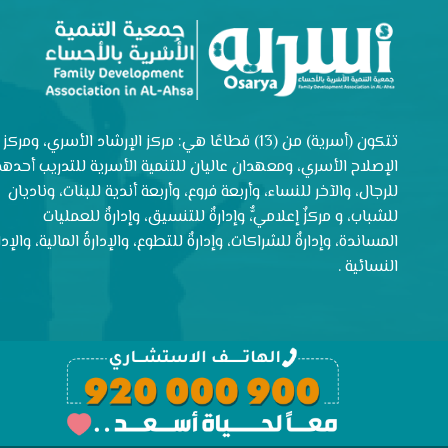
تتكون (أسرية) من (13) قطاعًا هي: مركز الإرشاد الأسري، ومركز
الإصلاح الأسري، ومعهدان عاليان للتنمية الأسرية للتدريب أحدهم
للرجال، والآخر للنساء، وأربعة فروع، وأربعة أندية للبنات، وناديان
للشباب، و مركزٌ إعلاميٌّ، وإدارةٌ للتنسيق، وإدارةٌ للعمليات
المساندة، وإدارةٌ للشراكات، وإدارةٌ للتطوع، والإدارةُ المالية، والإدار
النسائية .