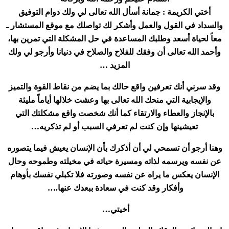
أختي الكريمة : جمانة أسأل الله تعالى لي ولك دوام التوفيق
والسداد في القول والعمل وأشكر لك تواصلك مع موقع المستشار ـ
معاً لحياة أسعد وطلبك المساعدة في حل المشكلة التي تمرين بها،
وأحمد الله تعالى أن وفقك للفلاح والصلاح في دنيانا وأرجو لي ولك
المزيد
…
وقد سرني أنك تعرفين واقع حالك بما يضم من نقاط القوة والتميز
والإيجابية التي منحك الله تعالى بها وعشت خلالها أياماً مليئة
بالإنجاز والعطاء والارتقاء كما أنك شخصت واقع مشكلتك التي
تعيشينها وإن كنت لم تعرفي السبب أو لم تذكريه
…
وهنا أرجو أن تسمحي لي أن أذكرك بأن الإنسان يعيش فيما يتصوره
عن نفسه ويرسمه لذاته ومسيرة حياته في مخيلته وطموحه وحال
الإنسان يعكس ما يراه عن نفسه وصورته فلا تكبلي نفسك بأوهام
وأفكار وقد كنت في سعادة ببعدك عنها
….
أخيتي
…