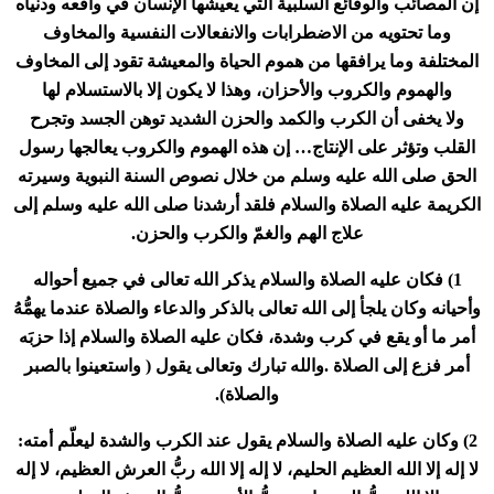
إن المصائب والوقائع السلبية التي يعيشها الإنسان في واقعه ودنياه
وما تحتويه من الاضطرابات والانفعالات النفسية والمخاوف
المختلفة وما يرافقها من هموم الحياة والمعيشة تقود إلى المخاوف
والهموم والكروب والأحزان، وهذا لا يكون إلا بالاستسلام لها
ولا يخفى أن الكرب والكمد والحزن الشديد توهن الجسد وتجرح
القلب وتؤثر على الإنتاج… إن هذه الهموم والكروب يعالجها رسول
الحق صلى الله عليه وسلم من خلال نصوص السنة النبوية وسيرته
الكريمة عليه الصلاة والسلام فلقد أرشدنا صلى الله عليه وسلم إلى
علاج الهم والغمّ والكرب والحزن
.
1)
فكان عليه الصلاة والسلام يذكر الله تعالى في جميع أحواله
وأحيانه وكان يلجأ إلى الله تعالى بالذكر والدعاء والصلاة عندما يهمُّهُ
أمر ما أو يقع في كرب وشدة، فكان عليه الصلاة والسلام إذا حزبَه
أمر فزع إلى الصلاة
.
والله تبارك وتعالى يقول ( واستعينوا بالصبر
والصلاة).
2)
وكان عليه الصلاة والسلام يقول عند الكرب والشدة ليعلّم أمته:
لا إله إلا الله العظيم الحليم، لا إله إلا الله ربُّ العرش العظيم، لا إله