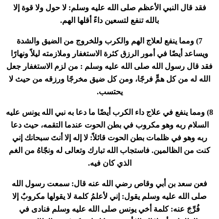
فقد قال النبي الأعظم صلى الله عليه وسلم: لا حول ولا قوة إلا
بالله تنفع لتسعين داءً أقلها الهم
.
7)
ومما ينفع لعلاج الهم والكرب وللخروج من الضيق والشدة
ويساعد أيضًا في أمور الرزق كثرة الاستغفار وملازمته ليلاً ونهارًا
فقد قال رسول الله صلى الله عليه وسلم : من لزم الاستغفار جعل
الله له من كل همٍّ فرجًا، ومن كل ضيق مخرجًا ورزقه من حيث لا
يحتسب
.
8)
ومما ينفع في علاج داء الكرب أيضًا ما دعا به نبي الله يونس عليه
السلام ربه وهو مكروب في بطن الحوت عندما التقمه، حيث دعا
ربه وهو في ظلمات بطن الحوت قائلاً: لا إله إلا أنتَ سبحانك إني
كنت من الظالمين. فاستجاب الله تبارك وتعالى له ونجّاهُ من الغم
الذي كان فيه
.
فعن سعد بن أبي وقاص رضي الله عنه قال: سمعت رسول الله
صلى الله عليه وسلم يقول: إني لأعلمُ كلمة لا يقولها مكروبٌ إلا
فُرِّجَ عنه: كلمة أخي يونس صلى الله عليه وسلم فنادى في