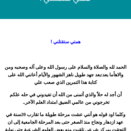
همتي ستقتلني !
الحمد لله والصلاة والسلام على رسول الله وعلى آله وصحبه ومن
والاهأما بعد:بعد جهد طويل ناهز الشهور والأيام أعانني الله على
كتابة هذا التمرين الذي صعب علي
أن أجد له حلاً والذي أتمنى من الله أن تفيدوني في حله علكم
تخرجوني من عالمي الضيق امتداد العلم الآخر
..
وكلما اود قوله هو أنني عشت مرحلة طويلة ما تقارب 20سنة في
عهد ازدهار ونجاح منذ الصغر حتى بعد المرحلة الجامعية إلى ان
التحقت بمركز شرعي تلقيت منه بعض العلوم الشرعية حتى نهاية