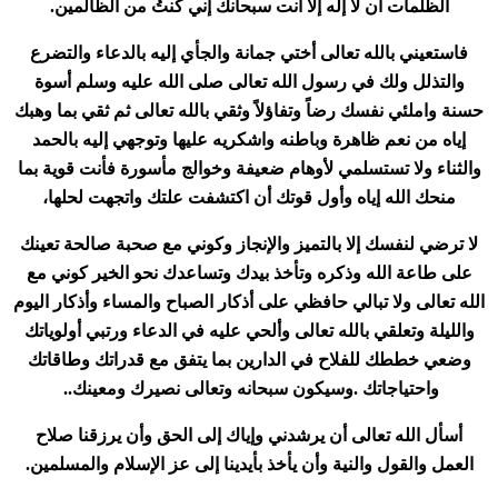
الظلمات أن لا إله إلا أنت سبحانك إني كنتُ من الظالمين
.
فاستعيني بالله تعالى أختي جمانة والجأي إليه بالدعاء والتضرع
والتذلل ولك في رسول الله تعالى صلى الله عليه وسلم أسوة
حسنة واملئي نفسك رضاً وتفاؤلاً وثقي بالله تعالى ثم ثقي بما وهبك
إياه من نعم ظاهرة وباطنه واشكريه عليها وتوجهي إليه بالحمد
والثناء ولا تستسلمي لأوهام ضعيفة وخوالج مأسورة فأنت قوية بما
منحك الله إياه وأول قوتك أن اكتشفت علتك واتجهت لحلها،
لا ترضي لنفسك إلا بالتميز والإنجاز وكوني مع صحبة صالحة تعينك
على طاعة الله وذكره وتأخذ بيدك وتساعدك نحو الخير كوني مع
الله تعالى ولا تبالي حافظي على أذكار الصباح والمساء وأذكار اليوم
والليلة وتعلقي بالله تعالى وألحي عليه في الدعاء ورتبي أولوياتك
وضعي خططك للفلاح في الدارين بما يتفق مع قدراتك وطاقاتك
واحتياجاتك .وسيكون سبحانه وتعالى نصيرك ومعينك
..
أسأل الله تعالى أن يرشدني وإياك إلى الحق وأن يرزقنا صلاح
العمل والقول والنية وأن يأخذ بأيدينا إلى عز الإسلام والمسلمين
.