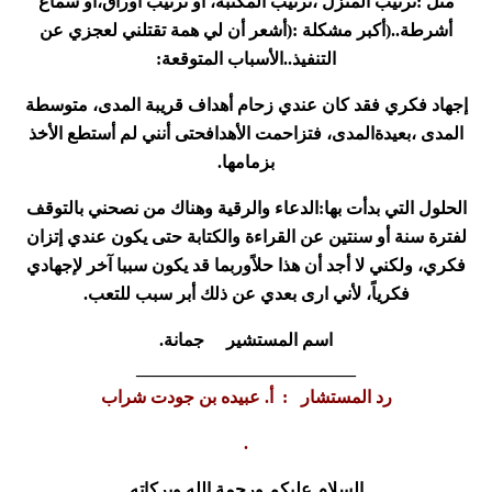
مثل
:
ترتيب المنزل ،ترتيب المكتبة، أو ترتيب أوراق،أو سماع
أشرطة..(أكبر مشكلة
):
أشعر أن لي همة تقتلني لعجزي عن
التنفيذ..الأسباب المتوقعة
:
إجهاد فكري فقد كان عندي زحام أهداف قريبة المدى، متوسطة
المدى ،بعيدةالمدى، فتزاحمت الأهدافحتى أنني لم أستطع الأخذ
بزمامها
.
الحلول التي بدأت بها:الدعاء والرقية وهناك من نصحني بالتوقف
لفترة سنة أو سنتين عن القراءة والكتابة حتى يكون عندي إتزان
فكري، ولكني لا أجد أن هذا حلاًوربما قد يكون سببا آخر لإجهادي
فكرياً، لأني ارى بعدي عن ذلك أبر سبب للتعب
.
اسم المستشير جمانة
.
_________________________
رد المستشار : أ. عبيده بن جودت شراب
.
السلام عليكم ورحمة الله وبركاته