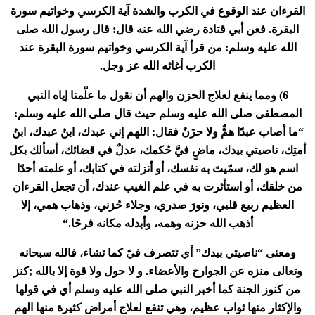
القرءان عند الوقوع في الكرب والشدة آية الكرسي وخواتيم سورة
البقرة. فعن أبي قتادة رضي الله عنه قال: قال رسول الله صلى
الله عليه وسلم: من قرأ آية الكرسي وخواتيم سورة البقرة عند
الكرب أغاثه الله عز وجل
.
6)
ومما ينفع لعلاج الحزن والهم أن نقول ما علّمنا إياه النبي
المصطفى صلى الله عليه وسلم حيث قال صلى الله عليه وسلم:
“ما أصاب عبدًا همٌّ ولا حزَنٌ فقال: اللهم إني عبدك، ابنُ عبدك، ابنُ
أمتِك، ناصيتي بيدك، ماضٍ فيَّ حُكمك، عدلٌ في قضائك، أسألك بكل
اسم هو لك، سمّيتَ به نفسك، أو أنزلته في كتابك، أو علمته أحدًا
من خلقك، أو استأثرت به في علم الغيب عندك، أن تجعل القرءان
العظيم ربيع قلبي، ونورَ صدري، وجلاء حُزني، وذهاب همي، إلا
أذهب الله حزنه وهمه، وأبدله مكانه فرحًا
“.
ومعنى
“
ناصيتي بيدك” أي تتصرف فيّ كما تشاء، فالله سبحانه
وتعالى منزه عن الجوارح والأعضاء. و لا حول ولا قوة إلا بالله ;كنز
من كنوز الجنة كما أخبر النبي صلى الله عليه وسلم أي في قولها
والإكثار منها ثواب عظيم، وهي تنفع لعلاج أمراض كثيرة منها الهم