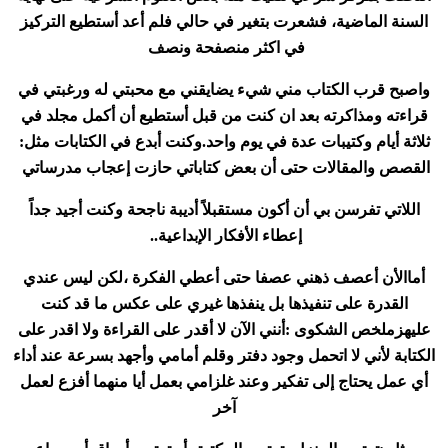
السنة الماضية، فشعرت بتغير في حالي فلم أعد أستطيع التركيز
في اكثر منصفحة ونصف
واصبح قرب الكتاب مني شيء يضايقني مع محبتي له ورغبتي في
قراءته ومذاكرته بعد ان كنت من قبل أستطيع أن أكمل مجلد في
ثلاثة أيام وكتيبات عدة في يوم واحد.وكنت أبدع في الكتابات مثل:
القصص والمقالات حتى أن بعض كتاباتي حازت إعجاب مدرساتي
اللاتي تفرسن بي أن أكون مستقبلاً أديبة ناجحة وكنت أجيد جداً
إعطاء الأفكار الإبداعية
..
أماالأن أعصف ذهني عصفا حتى أعطي الفكرة ،لكن ليس عندي
القدرة على تنفيذها بل ينفذها غيري على عكس ما قد كنت
عليهزملخص الشكوى :أنني الآن لا أقدر على القراءة ولا اقدر على
الكتابة لأني لا اتحمل وجود دفتر وقلم أمامي وأجهد بسرعة عند أداء
أي عمل يحتاج إلى تفكير وعند غلزامي بعمل أيا منهما أفزع لعمل
آخر