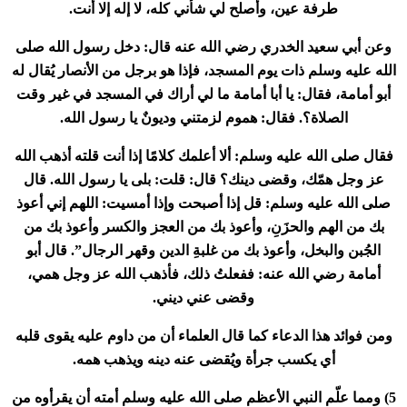
طرفة عين، وأصلح لي شأني كله، لا إله إلا أنت
.
وعن أبي سعيد الخدري رضي الله عنه قال: دخل رسول الله صلى
الله عليه وسلم ذات يوم المسجد، فإذا هو برجل من الأنصار يُقال له
أبو أمامة، فقال: يا أبا أمامة ما لي أراك في المسجد في غير وقت
الصلاة؟. فقال: هموم لزمتني وديونٌ يا رسول الله
.
فقال صلى الله عليه وسلم: ألا أعلمك كلامًا إذا أنت قلته أذهب الله
عز وجل همّك، وقضى دينك؟ قال: قلت: بلى يا رسول الله. قال
صلى الله عليه وسلم: قل إذا أصبحت وإذا أمسيت: اللهم إني أعوذ
بك من الهم والحزَنِ، وأعوذ بك من العجز والكسر وأعوذ بك من
الجُبن والبخل، وأعوذ بك من غلبةِ الدين وقهر الرجال”. قال أبو
أمامة رضي الله عنه: ففعلتُ ذلك، فأذهب الله عز وجل همي،
وقضى عني ديني
.
ومن فوائد هذا الدعاء كما قال العلماء أن من داوم عليه يقوى قلبه
أي يكسب جرأة ويُقضى عنه دينه ويذهب همه
.
5) ومما علّم النبي الأعظم صلى الله عليه وسلم أمته أن يقرأوه من