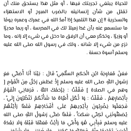
للحياة يبتغي تجربتك فيها ، أو مثل هذا يستحق منك أن
تقلل من شأن إنسانيته بالضرب المبرح أو الاستهزاء
والسخرية !! إن هذا التلميذ إذا أمدّ الله في عمرك وعمره يومًا
ما ستسمع عنه بأن غدا زميلاً لك في المدرسة ، أو ربما مديرًا
أو وزيرًا ، وتذكّر معي أن الرفق ما دخل في شيء إلا زانه ، وما
نزع من شيء إلا شانه ، ولك في رسول الله صلى الله عليه
وسلم أسوة حسنة .
فعَنْ مُعَاوِيَةَ ابْنِ الْحَكَمِ السُّلَمِيِّ قَالَ : بَيْنَا أَنَا أُصَلِّي مَعَ
رَسُولِ اللَّهِ صلى الله عليه وسلم إِذْ عَطَسَ رَجُلٌ مِنَ الْقَوْمِ [
وهم في الصلاة ] فَقُلْتُ : يَرْحَمُكَ اللَّهُ ، فَرَمَانِي الْقَوْمُ
بِأَبْصَارِهِمْ ، فَقُلْتُ : وَا ثُكْلَ أُمِّيَاهْ مَا شَأْنُكُمْ تَنْظُرُونَ إِلَيَّ ،
فَجَعَلُوا يَضْرِبُونَ بِأَيْدِيهِمْ عَلَى أَفْخَاذِهِمْ فَلَمَّا رَأَيْتُهُمْ
يُصَمِّتُونَنِي لَكِنِّي سَكَتُّ ، فَلَمَّا صَلَّى رَسُولُ اللَّهِ صلى الله
عليه وسلم فَبِأَبِي هُوَ وَأُمِّي مَا رَأَيْتُ مُعَلِّمًا قَبْلَهُ وَلَا بَعْدَهُ