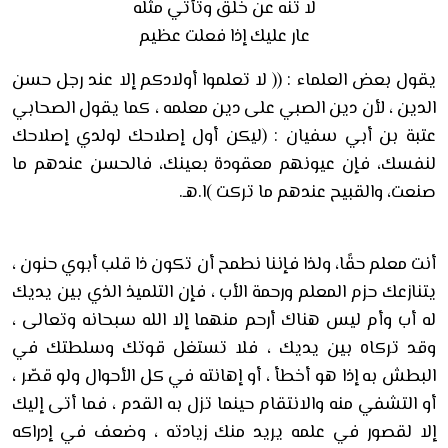
لا تنه عن خلق وتأتي مثله
عار عليك إذا فعلت عظيم
يقول بعض العلماء : (( لا تعلموا أولادكم إلا عند رجل حسن
الدين ، لأن دين الصبي على دين معلمه ، كما يقول الصحابي
عتبة بن أبي سفيان : (ليكن أول إصلاحك لولدي إصلاحك
لنفسك، فإن عيونهم معقودة بعينك، فالحسن عندهم ما
صنعت، والقبيح عندهم ما تركت )ا.هـ.
أنت معلم حقًا، ولذا فإننا نطمح أن تكون ذا قلب أبوي حنون ،
يتنازعك حزم المعلم ورحمة الأب ، فإن التلميذ الذي بين يديك
له أب وأم ليس هناك أرحم منهما إلا الله سبحانه وتعالى ،
وقد تركاه بين يديك ، فلا تستغل قوتك وسلطتك في
البطش به إذا هو أخطأ ، أو إهانته في كل الأحوال ولو قصّر ،
أو التشفي منه والانتقام حينما تزل به القدم ، فما أتى إليك
إلا لقصور في علمه يريد منك زيادته ، وضعف في إدراكه