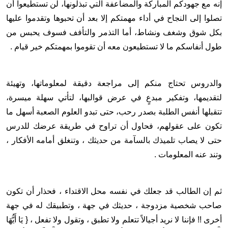
إنه مع جهودكم المباركة والمضاعفة التي تبذلونها، لن تستطيعوا أن
تصلوا إلى النجاح في أداء مهمتكم إلا بعد أن تحبوها وتقدموا عليها
بكل شوق وشغف ونشاط، أما التذمر والتأفف فسوف يحبس من
طول أنفاسكم ما لا تستطيعون معه أن تقوموا بمهمتكم خير قيام .
والدروس تحتاج منكم إلى مراجعة دقيقة لمعلوماتها، وتهيئة
لتقديمها، وتفكير مبدعٍ في عرض قوالبها، لتأتي سهلة ميسرة،
تتقبلها أنفس الطلبة بصدر رحب، حتى تبدو العلوم الصعبة أسهل ما
تكون على عقولهم، فحاول أن تراوح في طريقة عرضك للدرس
حتى لا يصاب تلميذك بالسآمة من حديثك ، وتنغلق أمامه الأفكار ،
وتند عنه المعلومات .
ثم إن الطالب قد جعلك في نفسه محل الاقتداء ، فحذار أن تكون
صاحب شخصية مزدوجة ، حديثك في جهة ، وتطبيقك له في جهة
أخرى !! فإننا لا نريد أجيالاً تتعلم ولا تطبق ، وتقول ولا تفعل ، {
يَا أَيُّهَا