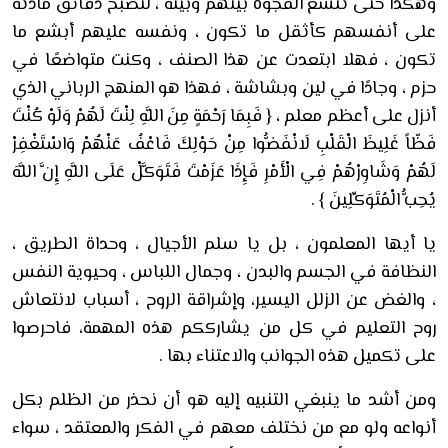
وهكذا حتى تتسع الفجوة بينهم وبينه ، لتصبح دقائق مادته
على أنفسهم كأثقل ما تكون ، ونفسه عليهم أبشع ما
تكون ، فهلا ابتعدت عن هذا الصنف ، وكنت متواضعًا في
حزم ، وجادًا في لين وبشاشة ، فهذا هو المنهج الرباني الذي
أنزل على أعظم معلم ، {
فَبِمَا رَحْمَةٍ مِنَ اللَّهِ لِنْتَ لَهُمْ وَلَوْ كُنْتَ
فَظّاً غَلِيظَ الْقَلْبِ لَانْفَضُّوا مِنْ حَوْلِكَ فَاعْفُ عَنْهُمْ وَاسْتَغْفِرْ
لَهُمْ وَشَاوِرْهُمْ فِي الْأَمْرِ فَإِذَا عَزَمْتَ فَتَوَكَّلْ عَلَى اللَّهِ إِنَّ اللَّهَ
يُحِبُّ الْمُتَوَكِّلِينَ } .
يا أيها المعلمون ، بل يا سلم الأجيال ، وحداة الطريق ،
النظافة في الجسم والبدن ، وجمال اللباس ، وحيوية النفس
، والغض عن الزلل اليسير، وإشراقة الروح ، أسباب لانتعاش
روح التعليم في كل من يشارككم هذه المهمة، فاحرصوا
على تكميل هذه الجوانب والاعتناء بها .
ومن أشد ما ينبغي التنبيه إليه هو أن نحذر من الظلم بكل
أنواعه ولو مع من نختلف معهم في الفكر والمعتقد ، سواء