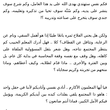
فكم نفس ستهتدي بهدى الله على يد هذا العامل، وكم شرع سوف
ينشر على يديه، وكم سُنَّة سوف تحيا من تذكيره وتعليمه، وكم
جندي سوف يتخرج على صناعته وتدريبه ؟!
ولكن هل يجني الفلاح ثمره يانعًا طيبًا إذا هو أهمل السقي، ونام عن
الرعاية، وتثاقل عن القطاف؟ كلا .. فهل أدرك المعلم الحبيب كم
ينتظر المجتمع نتاجه، وهل شعر بثقل المسؤولية الملقاة على
كاهله، وهل وقف مع نفسه وقفة المحاسبة في بداية كل عام، بل
وبين الفترة والأخرى .. ماذا قدّم لطلابه، وكيف أعطاهم، وماذا
منحهم من تجربته وكريم سجاياه ؟
فيا أيها المعلمون الأكارم .. أنادي نفسي وأناديكم لأننا في حقل واحد
: هاهو ذا المجتمع يلقي بفلذات كبده بين أيديكم الكريمة، ويؤمل
فيكم الأمل الكبير، فماذا أنتم صانعون ؟