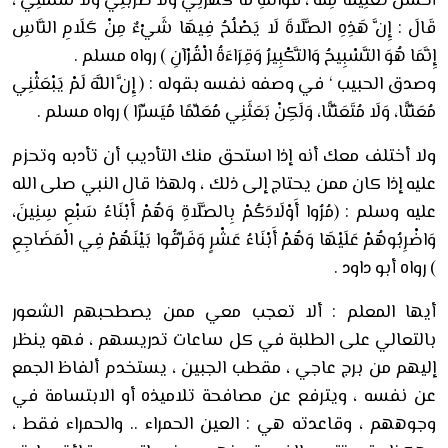
أَحْسَنَ تَعْلِيمًا مِنْهُ ، فَوَاللَّهِ مَا كَهَرَنِي وَلَا ضَرَبَنِي وَلَا شَتَمَنِي ،
قَالَ : إِنَّ هَذِهِ الصَّلَاةَ لَا يَصْلُحُ فِيهَا شَيْءٌ مِنْ كَلَامِ النَّاسِ
إِنَّمَا هُوَ التَّسْبِيحُ وَالتَّكْبِيرُ وَقِرَاءَةُ الْقُرْآنِ ) رواه مسلم .
وصدق الحبيب ‘ في وصفه نفسه بقوله : (
إِنَّ اللَّهَ لَمْ يَبْعَثْنِي
مُعَنِّتًا، وَلَا مُتَعَنِّتًا، وَلَكِنْ بَعَثَنِي مُعَلِّمًا مُيَسِّرًا ) رواه مسلم .
ولا أختلف معك أنه إذا استحق منك التأديب أن تأدبه وتحزم
عليه إذا كان ممن يحتاج إلى ذلك ، ولهذا قال النبي صلى الله
عليه وسلم : (
مُرُوا أَوْلَادَكُمْ بِالصَّلَاةِ وَهُمْ أَبْنَاءُ سَبْعِ سِنِينَ،
وَاضْرِبُوهُمْ عَلَيْهَا وَهُمْ أَبْنَاءُ عَشْرٍ وَفَرِّقُوا بَيْنَهُمْ فِي الْمَضَاجِعِ
) رواه أبو داود .
أيها المعلم : ألا تعجب معي ممن يصطحبهم الشعور
بالتعالي على الطلبة في كل ساعات تدريسهم ، فهو ينظر
إليهم من برج عاجي ، مقطب الجبين ، يستخدم ألفاظ الجمع
عن نفسه ، ويترفع عن مصافحة تلاميذه أو الابتسامة في
وجوههم ، وقاعدته هي : العين الحمراء .. والحمراء فقط ،