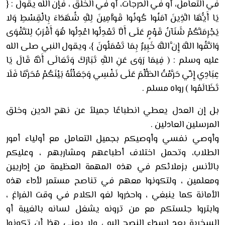
في التعامل، أو في الدرجات، أو في الخلق ، فإن الله يقول : {
يَا أَيُّهَا الَّذِينَ آمَنُوا كُونُوا قَوَّامِينَ لِلَّهِ شُهَدَاءَ بِالْقِسْطِ وَلا
يَجْرِمَنَّكُمْ شَنَآنُ قَوْمٍ عَلَى أَلَّا تَعْدِلُوا اعْدِلُوا هُوَ أَقْرَبُ لِلتَّقْوَى
وَاتَّقُوا اللَّهَ إِنَّ اللَّهَ خَبِيرٌ بِمَا تَعْمَلُونَ }، ويقول النبي صلى الله
عليه وسلم : (
فِيمَا رَوَى عَنِ اللَّهِ تَبَارَكَ وَتَعَالَى أَنَّهُ قَالَ يَا
عِبَادِي إِنِّي حَرَّمْتُ الظُّلْمَ عَلَى نَفْسِي وَجَعَلْتُهُ بَيْنَكُمْ مُحَرَّمًا فَلَا
تَظَالَمُوا ) رواه مسلم .
بل إن العدل يعطي انطباعًا جميلاً عن نهج الدين وخلق
المرسلين العادلين .
وأوصي نفسي وأوصيكم بجميل التعامل مع أولياء أمور
الطلاب، وتحمل اختلاف أطباعهم ومشاربهم ، وعليكم
بالأنس بزملائكم في هذه المهمة العظيمة من إداريين
ومعلمين ، ولتكونوا معهم في تناصح مستمر لأداء هذه
الأمانة كما ينبغي ، واحذروا لغو الكلام في وقت الفراغ ،
وابتروا جلستكم مع من ترونه يشغل لسانه بالغيبة أو
السخرية بعد إسداء النصح إليه ، ولا يعني هذا أن تكونوا