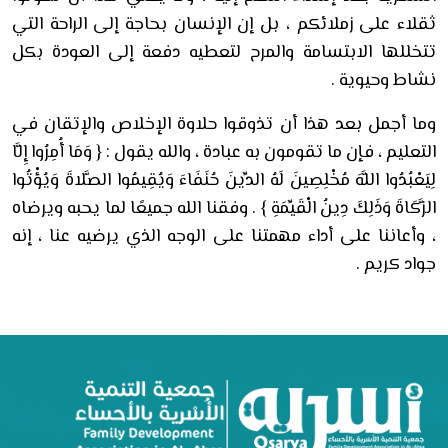
ثقلاء على زملائكم ، بل إن الإنسان بحاجة إلى الراحة التي
تتخللها الابتسامة والمرح لتعطيه دفعة إلى العودة بكل
نشاط وحيوية .
وما أجمل بعد هذا أن تذوقوا حلاوة الإخلاص والإتقان في
التعليم ، فإن ما تقومون به عبادة ، والله يقول : {
وَمَا أُمِرُوا إِلَّا
لِيَعْبُدُوا اللَّهَ مُخْلِصِينَ لَهُ الدِّينَ حُنَفَاءَ وَيُقِيمُوا الصَّلاةَ وَيُؤْتُوا
الزَّكَاةَ وَذَلِكَ دِينُ الْقَيِّمَةِ } . وفقنا الله جميعًا لما يحبه ويرضاه
، وأعاننا على أداء مهمتنا على الوجه الذي يرضيه عنا ، إنه
جواد كريم .