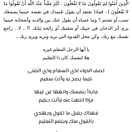
الَّذِينَ آمَنُوا لِمَ تَقُولُونَ مَا لا تَفْعَلُونَ . كَبُرَ مَقْتاً عِنْدَ اللَّهِ أَنْ تَقُولُوا مَا
لا تَفْعَلُونَ } ، فماذا تعتقد أن يقول تلميذك في نفسه حينما يسمعك
تسب أو تشتم ؟ وما عساه أن يقول عنك بين والديه وأصحابه حينما
يرى أثر الدخان في جيبك أو شفتيك أو رائحة ثيابك ؟! .. لا .. راجع
نفسك مع ربك، وكن محل القدوة التي نريد وتريد ويريد ربك ..
يا أيها الرجل المعلم غيره
هلا لنفسك كان ذا التعليم
تصف الدواء لذي السقام وذي الضنى
كيما يصح به وأنت سقيم
فابدأ بنفسك وانهها عن غيها
فإذا انتهت عنه فأنت حكيم
فهناك يقبل ما تقول ويهتدي
بالقول منك وينفع التعليم