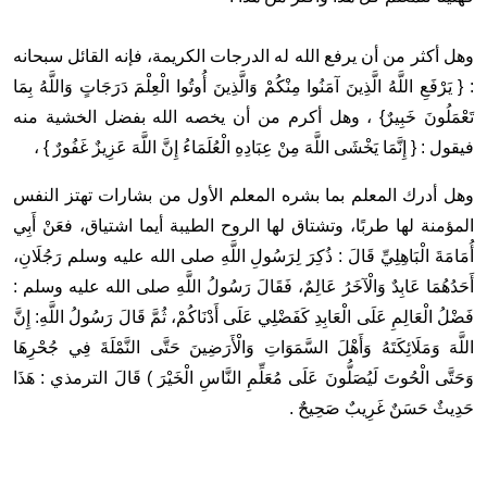
وهل أكثر من أن يرفع الله له الدرجات الكريمة، فإنه القائل سبحانه
: {
يَرْفَعِ اللَّهُ الَّذِينَ آمَنُوا مِنْكُمْ وَالَّذِينَ أُوتُوا الْعِلْمَ دَرَجَاتٍ وَاللَّهُ بِمَا
تَعْمَلُونَ خَبِيرٌ} ، وهل أكرم من أن يخصه الله بفضل الخشية منه
فيقول : {
إِنَّمَا يَخْشَى اللَّهَ مِنْ عِبَادِهِ الْعُلَمَاءُ إِنَّ اللَّهَ عَزِيزٌ غَفُورٌ } ،
وهل أدرك المعلم بما بشره المعلم الأول من بشارات تهتز النفس
المؤمنة لها طربًا، وتشتاق لها الروح الطيبة أيما اشتياق، فعَنْ أَبِي
أُمَامَةَ الْبَاهِلِيِّ قَالَ : ذُكِرَ لِرَسُولِ اللَّهِ صلى الله عليه وسلم رَجُلَانِ،
أَحَدُهُمَا عَابِدٌ وَالْآخَرُ عَالِمٌ، فَقَالَ رَسُولُ اللَّهِ صلى الله عليه وسلم :
فَضْلُ الْعَالِمِ عَلَى الْعَابِدِ كَفَضْلِي عَلَى أَدْنَاكُمْ، ثُمَّ قَالَ رَسُولُ اللَّهِ: إِنَّ
اللَّهَ وَمَلَائِكَتَهُ وَأَهْلَ السَّمَوَاتِ وَالْأَرَضِينَ حَتَّى النَّمْلَةَ فِي جُحْرِهَا
وَحَتَّى الْحُوتَ لَيُصَلُّونَ عَلَى مُعَلِّمِ النَّاسِ الْخَيْرَ ) قَالَ الترمذي : هَذَا
حَدِيثٌ حَسَنٌ غَرِيبٌ صَحِيحٌ .