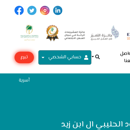
اصل
حسابي الشحصي
تبرع
نا
مع
أسرية
الحليبي ال ابن زيد