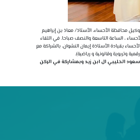
يل محافظة الأحساء، الأستاذ/ معاذ بن إبراهيم
: 17/11/1446، في مقر مركز التنمية الاجتماعية بالأحساء ، الساعة التاسعة والنصف صباحا. في اللقاء
أحساء بقيادة الأستاذة إيمان النشوان، بالشراكة مع
مية وتربوية وقانونية و رياضية).
سعود الحليبي ال ابن زيد وبمشاركة في الركن