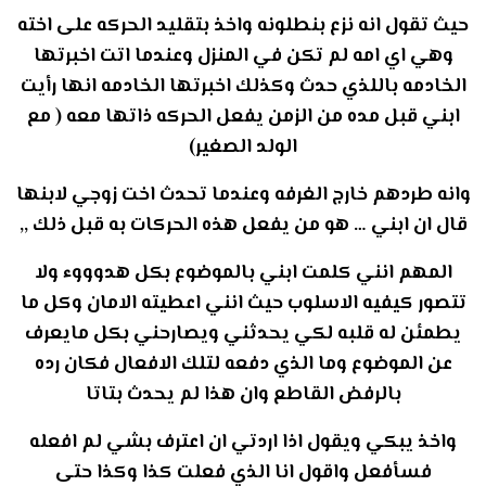
حيث تقول انه نزع بنطلونه واخذ بتقليد الحركه على اخته
وهي اي امه لم تكن في المنزل وعندما اتت اخبرتها
الخادمه باللذي حدث وكذلك اخبرتها الخادمه انها رأيت
ابني قبل مده من الزمن يفعل الحركه ذاتها معه ( مع
الولد الصغير)
وانه طردهم خارج الغرفه وعندما تحدث اخت زوجي لابنها
قال ان ابني … هو من يفعل هذه الحركات به قبل ذلك ,,
المهم انني كلمت ابني بالموضوع بكل هدوووء ولا
تتصور كيفيه الاسلوب حيث انني اعطيته الامان وكل ما
يطمئن له قلبه لكي يحدثني ويصارحني بكل مايعرف
عن الموضوع وما الذي دفعه لتلك الافعال فكان رده
بالرفض القاطع وان هذا لم يحدث بتاتا
واخذ يبكي ويقول اذا اردتي ان اعترف بشي لم افعله
فسأفعل واقول انا الذي فعلت كذا وكذا حتى