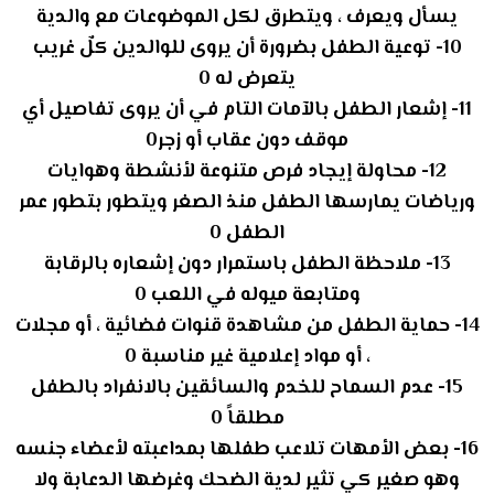
يسأل ويعرف ، ويتطرق لكل الموضوعات مع والدية
10- توعية الطفل بضرورة أن يروى للوالدين كلٌ غريب
يتعرض له 0
11- إشعار الطفل بالآمات التام في أن يروى تفاصيل أي
موقف دون عقاب أو زجر0
12- محاولة إيجاد فرص متنوعة لأنشطة وهوايات
ورياضات يمارسها الطفل منذ الصغر ويتطور بتطور عمر
الطفل 0
13- ملاحظة الطفل باستمرار دون إشعاره بالرقابة
ومتابعة ميوله في اللعب 0
14- حماية الطفل من مشاهدة قنوات فضائية ، أو مجلات
، أو مواد إعلامية غير مناسبة 0
15- عدم السماح للخدم والسائقين بالانفراد بالطفل
مطلقاً 0
16- بعض الأمهات تلاعب طفلها بمداعبته لأعضاء جنسه
وهو صغير كي تثير لدية الضحك وغرضها الدعابة ولا