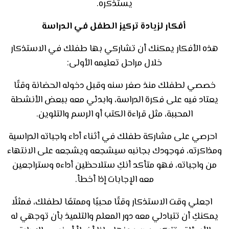
يستذكره.
أفكار لزيادة تركيز الطفل في الدراسة
هذه الأفكار يمكنك أن تشاركي بها طفلك في الاستذكار
خلال مراحل تعليمه الأولى:
خصصي لطفلك منذ صغر سنه وقبل دخوله الحضانة وقتًا
يعتاد فيه على فكرة الدراسة، وابدئي معه ببعض الأنشطة
المحببة، مثل قراءة الكتب أو الرسم والتلوين.
احرصي على مشاركة طفلك في أثناء أداء واجباته الدراسية
ومذاكرته، فوجودك بجانبه سيشجعه ويشجعه على الانتهاء
من واجباته، فهو متأكد أنكِ ستلاحظين أداءه وستراجعين
معه الإجابات إذا أخطأ
.
اجعلي وقت الاستذكار وقتًا محببًا وممتعًا لطفلك، فمثلًا
يمكنكِ أن تتبادلي معه دور المعلم والتلميذ بأن توجهي له