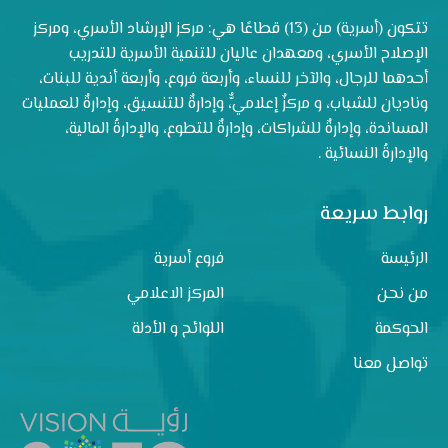
تتكون (أسرية) من (13) قطاعًا هي: مركز الإرشاد الأسري، ومركز
الإصلاح الأسري، ومعهدان عاليان للتنمية الأسرية للتدريب
أحدهما للرجال، والآخر للنساء، وأربعة فروع، وأربعة أندية للبنات،
وناديان للشباب، و مركزٌ إعلاميٌّ، وإدارةٌ للتنسيق، وإدارةٌ للعمليات
المساندة، وإدارةٌ للشراكات، وإدارةٌ للتطوع، والإدارةُ المالية،
والإدارةُ النسائية .
روابط سريعة
الرئيسة
فروع أسرية
من نحن
المركز الاعلامي
الحوكمة
اللوائح و الأدلة
تواصل معنا