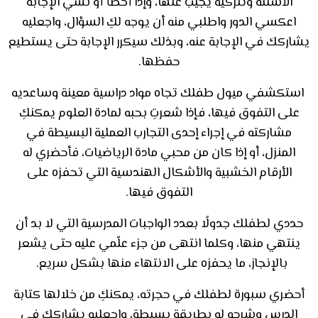
الأسئلة وتتركيه يجيب عنها، وإذا أخطأ أو نسي الإجابة
اعكسي الدور واطلبي منه أن يوجه لكِ السؤال، واجعليه
يشاركك في الإجابة عنه، وبذلك سيكرر الإجابة حتى يستطيع
حفظها
.
استكشفي ميول طفلك تجاه مواد دراسية معينة وساعديه
على التفوق فيها، فإذا شعرتِ بحبه لمادة العلوم يمكنكِ
مشاركته في إجراء إحدى التجارب العملية البسيطة في
المنزل، أو إذا كان من محبي مادة الرياضيات، فأحضري له
الأرقام الخشبية والأشكال الهندسية التي تحفزه على
التفوق فيها
.
حددي لطفلك جدولًا بعدد الواجبات المدرسية التي لا بد أن
ينتهي منها، وكلما انتهى من جزء علّمي عليه حتى يشعر
بالإنجاز، ما يحفزه على الانتهاء منها بشكل سريع.
أحضري سبورة لطفلك في حجرته، يمكنكِ من خلالها كتابة
الدرس وشرحه له بطريقة بسيطة، واجعليه يشاركك في