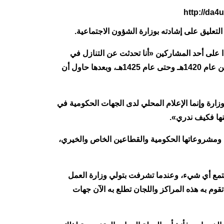
لتعليق على إشادته بوزارة الشؤون الاجتماعية.
ا على أحد المشاركين «أنا تحدثت عن التنازل في
الاختصاص، وهنا أتحدث عن التدافع في الاختصاص، أرجو أن تعود إلى سجلات الفترة التي تشرفت فيها بالعمل في الوزارة من عام 1420هـ وحتى عام 1425هـ، وبعدها حاول أن
لوزارة وإنما الإعلام المحلي لدى الجهات الحكومية في
نها فكيف ندري».
ان ومشروعاتها الحكومية والقطاعين الخاص والخيري،
للمجتمع أي شيء، وعندما تشرفت بتولي وزارة العمل
تقوم به هذه المراكز واللجان تطلع به الآن جهات