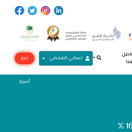
اصل
حسابي الشحصي
تبرع
نا
مع
أسرية