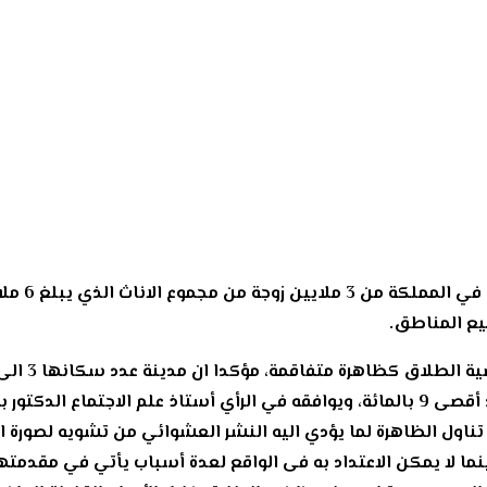
ما بين 7 الى 15 حالة يوميا وهذا يعدّ طبيعيا بحد أقصى 9 بالمائة، ويوافقه في الرأي أستا
تناول الظاهرة لما يؤدي اليه النشر العشوائي من تشويه لصورة 
انس بالمملكة، بينما لا يمكن الاعتداد به فى الواقع لعدة أسباب يأتي في م