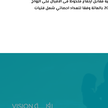
 مقابل ارتفاع ملحوظ فى الاقبال على الزواج
وفق وثائق الأنكحة. وكانت دراسة حديثة لوزارة التخطيط قد كشفت عن تراجع نسبة العنوسة بالمنطقة الشرقية 20 بالمائة وفقا لتعداد احصائي شمل فتيات