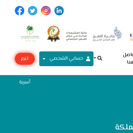
اصل
حسابي الشحصي
تبرع
نا
مع
أسرية