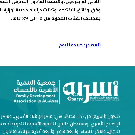
اللاتى لم يتزوجن، وكشف المأذون الشرعي أحمد ا
بمختلف الفئات العمرية من 16 الى 29 عاما.
المصدر : جريدة اليوم
تتكون (أسرية) من (13) قطاعًا هي: مركز الإرشاد الأسري، ومركز
الإصلاح الأسري، ومعهدان عاليان للتنمية الأسرية للتدريب أحدهم
للرجال، والآخر للنساء، وأربعة فروع، وأربعة أندية للبنات، وناديان