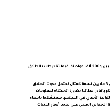
كشفت احصاءات حديثة عن اقتراب عدد المتزوجات في المملكة من 3 ملايين زوجة من مجموع الاناث الذي يبلغ 6 ملايين و200 ألف مواطنة، فيما تقدر حالات الطلاق
وأشار مصدر قضائي لوجود مبالغات في تناول قضية الطلاق كظاهرة متفاقمة، مؤكدا ان مدينة عدد سكانها 3 الى 5 ملايين نسمة كمثال تحتمل حدوث الطلاق
ذ علم الاجتماع الدكتور بكر باقادر، مطالبا بضرورة الاستناد لمعلومات
الترابط الأسري في المجتمع، مستشهدا باحصاء
قدمتها الافتراض المبني على تقدير أعمار الفتيات