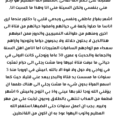
معترضا على حكم الله تعالى ,استغفر الله العظيم هو ارحم
مني بنفسي ولكن السيئة مني انا وهذا ما كسبت انا,
اشعر بفراغ عاطفي ونفسي ويدمي قلبي يا دكتور عندما ارى
اناسا ما صلوا ركعة في حياتهم وامضوا حياتهم من فتاة الى
اخرى ومنهم من طوائف النصيريين والدروز ممن اعرفهم
هناالذين لا يحلون حلاللا ولا يحرمون حراما وتزوجوا واراهم
سعداء مع ازواجهم السافرات المتبرجات اما انامن اهل السنة
والجماعة والحديث و عمري 30 عاما وزوجتي كانت الاولى في
حياتي ما عرفت فتاة غيرها وما مشت رجلي الى حرام تعثرت
في زواجي ولا حول ولا قوة الا بالله ,اعيش في اوروبا منذ 3
سنوات ما مسست يد فتاة والبحر يبعد عني قليلا حيث كما
اسمع العراة بدون شيء ما مشت رجلي الى هناك طمعا ان
يرزقني الله زوجا تقر بها عيني واذ بي اتزوج واعيش 6 اشهر
قطعة من العذاب تنتهي بالطلاق وديون ترتبت علي من مهر
وغيره, يجب ان اعمل سنوات حتى اقضيها,استغفر الله
العظيم واتوب اليهوا عوذ به ان اكون من القانطين.