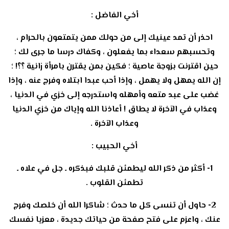
أخي الفاضل :
احذر أن تمد عينيك إلى من حولك ممن يتمتعون بالحرام ،
وتحسبهم سعداء بما يفعلون ، وكفاك درسا ما جرى لك ؛
حين اقترنت بزوجة عاصية ؛ فكين بمن يقترن بامرأة زانية ؟؟! ؛
إن الله يمهل ولا يهمل ، وإذا أحب عبدا ابتلاه وفرج عنه ، وإذا
غضب على عبد متعه وأمهله واستدرجه إلى خزي في الدنيا ،
وعذاب في الآخرة لا يطاق ! أعاذنا الله وإياك من خزي الدنيا
وعذاب الآخرة .
أخي الحبيب :
1- أكثر من ذكر الله ليطمئن قلبك فبذكره ـ جل في علاه ـ
تطمئن القلوب .
2- حاول أن تنسى كل ما حدث ؛ شاكرا الله أن خلصك وفرج
عنك ، واعزم على فتح صفحة من حياتك جديدة ، معزيا نفسك