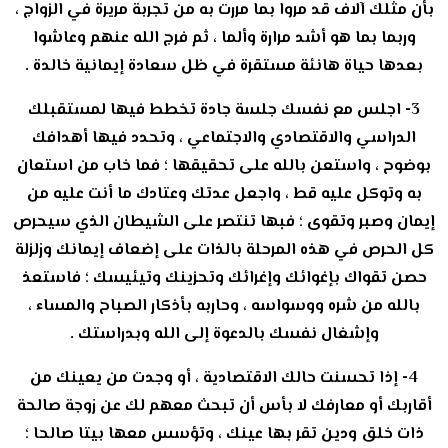
بأن مثلك آلاف قد مروا بما مررت به من تجربة مريرة في الزواج ،
وربما بما هو أشد مرارة وألما ، ثم فرج الله عنهم وعاشوا
بعدها حياة هانئة مستقرة في ظل سعادة إيمانية خالدة .
3- اجلس مع نفسك جلسة جادة تخطط فيها لمستقبلك
الدراسي والاقتصادي والاجتماعي ، وتحدد فيها أهدافك
بوضوح ، واستعن بالله على تحقيقها ؛ فما خاب من استعان
به وتوكل عليه قط ، واجعل عدتك وعتادك ما أنت عليه من
إيمان وصبر وتقوى ؛ فبها تنتصر على الشيطان الذي سيحرص
كل الحرص في هذه المرحلة بالذات على إضعاف إيمانك وزلزلة
حصن تقواك بإغوائك وإغرائك وتحزينك وتيئيسك ؛ فاستعذ
بالله من شره ووسواسه ، وحاربه بأذكار الصباح والمساء ،
وإشغال نفسك بالدعوة إلى الله وبدراستك .
4- إذا تحسنت حالك الاقتصادية ، أو وجدت من يعينك من
أقاربك أو معارفك لا بأس أن تبحث معهم لك عن زوجة صالحة
ذات خلق ودين تقر بها عينك ، وتؤسس معها بيتا صالحا ؛