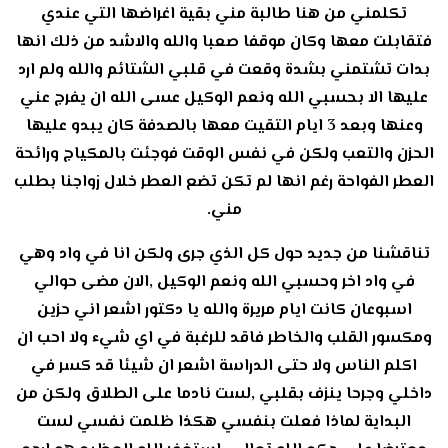
تكلمني من هنا طالبة مني بقية اغراضها التي عندي
فتقابلت معها وكان موقفا صعبا والله والاشد من ذلك انها
بدات تشتمني بشدة وقعت في قلبي الشتائم والله ولم ارد
عليها الا بحسبي الله ونعم الوكيل عسى الله ان يفرج عني
وعنها وبعد 3 ايام التقيت معها بالصدفة كان يبدو عليها
الحزن والتعب ولكن في نفس الوقت فوجئت بالمكياج ورائحة
العطر الفواحة رغم انها لم تكن تضع العطر خلال زواجنا بطلب
مني.
تناقشنا من جديد حول كل الذي جرى ولكن انا في واد وهي
في واد اخر وحسبي الله ونعم الوكيل ,الان مضى حوالي
اسبوعان كانت ايام مريرة والله يا دكتور اشعر اني حزين
ومكسور القلب والخاطر فاقد للرغبة في اي شيء ولا احب ان
اكلم الناس ولا حتى الدراسة اشعر ان شيئا قد كسر في
داخلي وجرحا ينزف بقلبي ,لست نادما على الطلاق ولكن من
البداية لماذا فعلت بنفسي هكذا ظلمت نفسي لست