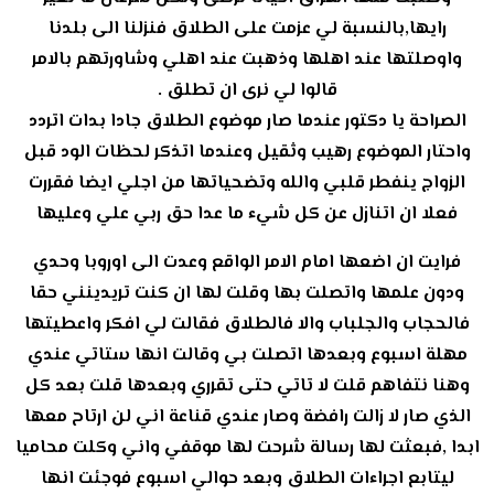
رايها,بالنسبة لي عزمت على الطلاق فنزلنا الى بلدنا
واوصلتها عند اهلها وذهبت عند اهلي وشاورتهم بالامر
قالوا لي نرى ان تطلق .
الصراحة يا دكتور عندما صار موضوع الطلاق جادا بدات اتردد
واحتار الموضوع رهيب وثقيل وعندما اتذكر لحظات الود قبل
الزواج ينفطر قلبي والله وتضحياتها من اجلي ايضا فقررت
فعلا ان اتنازل عن كل شيء ما عدا حق ربي علي وعليها
فرايت ان اضعها امام الامر الواقع وعدت الى اوروبا وحدي
ودون علمها واتصلت بها وقلت لها ان كنت تريدينني حقا
فالحجاب والجلباب والا فالطلاق فقالت لي افكر واعطيتها
مهلة اسبوع وبعدها اتصلت بي وقالت انها ستاتي عندي
وهنا نتفاهم قلت لا تاتي حتى تقرري وبعدها قلت بعد كل
الذي صار لا زالت رافضة وصار عندي قناعة اني لن ارتاح معها
ابدا ,فبعثت لها رسالة شرحت لها موقفي واني وكلت محاميا
ليتابع اجراءات الطلاق وبعد حوالي اسبوع فوجئت انها