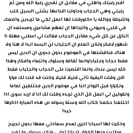
اقدر رغبتك واهلي في مقابل ان تقدري رغبة الله ومن ثم
رغبتي وهي الحجاب وحاولت اقناعها بشتى السبل كتب
واشرطة ووالله يا دكتورقلت لها اعمل لكي ما تريدين واضعك
في قلبي وعيوني واترجاها ان تفهم مشاعري ومستعد ان
اتنازل عن كل شيء مقابل الحجاب فقالت لي اعطني مهلة 6
شهور لافكر ولكن اتعلم ان الجلباب لن البسه ابدا لا هنا ولا
هناك فناقشتها في الموضوع بدون جدوى ان الدين ليس
فقط حجابا وجلباباوانما ثقافة وسلوك وانتماء وافكار وهذا
كله ليس عندك وانما اقتصرت على الحجاب والجلباب فقط
الان وقلت البقية تاتي قليلا قليلا وكنت قد قلت لك مرارا
وتكرارا قبل الزواج اننا في موضوع الدين فختلفين تماما
وتقولين لي اعمل كل الذي تريده وقلت لك انا لا اريد سوى اذا
اختلغنا حكمنا كتاب الله وستة رسوله ص هذه العبارة اذكرها
جيدا
وذكرت لها اسبابا اخرى لعدم سعادتي معها بدون تجريح
وطلبت منها الفراق احيانا ترضى ولكن سرعان ما تغير