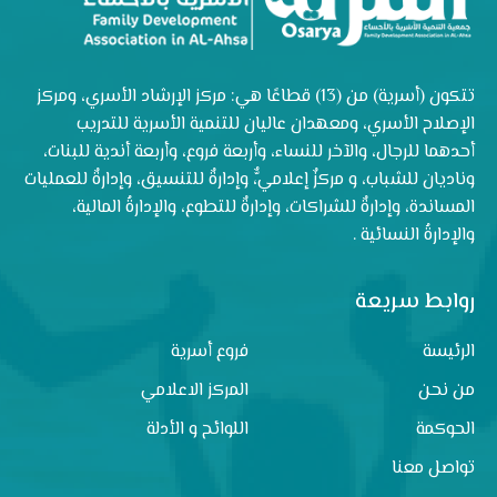
تتكون (أسرية) من (13) قطاعًا هي: مركز الإرشاد الأسري، ومركز
الإصلاح الأسري، ومعهدان عاليان للتنمية الأسرية للتدريب
أحدهما للرجال، والآخر للنساء، وأربعة فروع، وأربعة أندية للبنات،
وناديان للشباب، و مركزٌ إعلاميٌّ، وإدارةٌ للتنسيق، وإدارةٌ للعمليات
المساندة، وإدارةٌ للشراكات، وإدارةٌ للتطوع، والإدارةُ المالية،
والإدارةُ النسائية .
روابط سريعة
الرئيسة
فروع أسرية
من نحن
المركز الاعلامي
الحوكمة
اللوائح و الأدلة
تواصل معنا