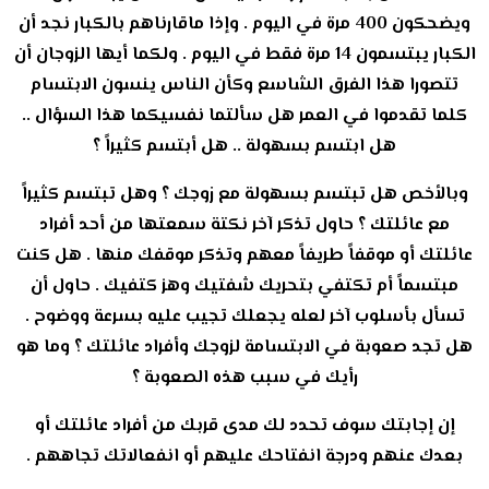
ويضحكون 400 مرة في اليوم . وإذا ماقارناهم بالكبار نجد أن
الكبار يبتسمون 14 مرة فقط في اليوم . ولكما أيها الزوجان أن
تتصورا هذا الفرق الشاسع وكأن الناس ينسون الابتسام
كلما تقدموا في العمر هل سألتما نفسيكما هذا السؤال ..
هل ابتسم بسهولة .. هل أبتسم كثيراً ؟
وبالأخص هل تبتسم بسهولة مع زوجك ؟ وهل تبتسم كثيراً
مع عائلتك ؟ حاول تذكر آخر نكتة سمعتها من أحد أفراد
عائلتك أو موقفاً طريفاً معهم وتذكر موقفك منها . هل كنت
مبتسماً أم تكتفي بتحريك شفتيك وهز كتفيك . حاول أن
تسأل بأسلوب آخر لعله يجعلك تجيب عليه بسرعة ووضوح .
هل تجد صعوبة في الابتسامة لزوجك وأفراد عائلتك ؟ وما هو
رأيك في سبب هذه الصعوبة ؟
إن إجابتك سوف تحدد لك مدى قربك من أفراد عائلتك أو
بعدك عنهم ودرجة انفتاحك عليهم أو انفعالاتك تجاههم .