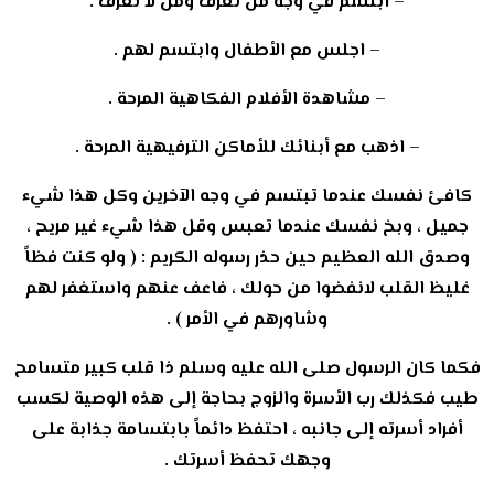
– ابتسم في وجه من تعرف ومن لا تعرف .
– اجلس مع الأطفال وابتسم لهم .
– مشاهدة الأفلام الفكاهية المرحة .
– اذهب مع أبنائك للأماكن الترفيهية المرحة .
كافئ نفسك عندما تبتسم في وجه الآخرين وكل هذا شيء
جميل ، وبخ نفسك عندما تعبس وقل هذا شيء غير مريح ،
وصدق الله العظيم حين حذر رسوله الكريم : ( ولو كنت فظاً
غليظ القلب لانفضوا من حولك ، فاعف عنهم واستغفر لهم
وشاورهم في الأمر ) .
فكما كان الرسول صلى الله عليه وسلم ذا قلب كبير متسامح
طيب فكذلك رب الأسرة والزوج بحاجة إلى هذه الوصية لكسب
أفراد أسرته إلى جانبه ، احتفظ دائماً بابتسامة جذابة على
وجهك تحفظ أسرتك .