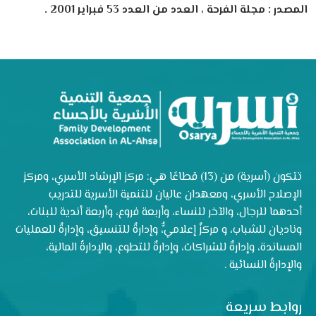
المصدر : مجلة الفرحة ، العدد من العدد 53 فبراير 2001 .
تتكون (أسرية) من (13) قطاعًا هي: مركز الإرشاد الأسري، ومركز
الإصلاح الأسري، ومعهدان عاليان للتنمية الأسرية للتدريب
أحدهما للرجال، والآخر للنساء، وأربعة فروع، وأربعة أندية للبنات،
وناديان للشباب، و مركزٌ إعلاميٌّ، وإدارةٌ للتنسيق، وإدارةٌ للعمليات
المساندة، وإدارةٌ للشراكات، وإدارةٌ للتطوع، والإدارةُ المالية،
والإدارةُ النسائية .
روابط سريعة