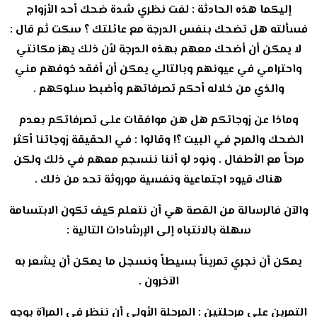
إليكما هذه الحادثة : لفت نظري شدة ضحك أحد الأزواج
فسألته هل تضحك بنفس الدرجة مع عائلتك ؟ سكت ثم قال :
لا يمكن أن أضحك معهم بهذه الدرجة لأن ذلك يهز مكانتي
واحترامي في عيونهم وبالتالي يمكن أن أفقد خوفهم مني
والذي من خلاله أحكم تصرفاتهم وأضبط سلوكهم .
وماذا عن زوجاتكم هل هن موافقات على تصرفاتكم بعدم
الضحك والمرح في البيت ؟! وقالوا : في الحقيقة زوجاتنا أكثر
مرحاً مع الأطفال . ونود لو أننا ننسجم معهم في ذلك ولكن
هناك قيود اجتماعية ونفسية موروثة تحد من ذلك .
والآن فالرسالة من القصة هي أن نتعلم كيف تكون الابتسامة
سهلة بالانتباه إلى الإرشادات التالية :
يمكن أن نجري تمريناً بسيطاً ونسجل ما يمكن أن يشعر به
الآخرون .
التمرين على مرحلتين : المرحلة الأولى أن ننظر في المرآة بوجه