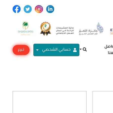
اصل
حسابي الشحصي
تبرع
نا
مع
أسرية