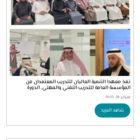
نفذ معهدا التنمية العاليان للتدريب المعتمدان من
المؤسسة العامة للتدريب التقني والمهني، الدورة
التطويرية: (مهارات...
فبراير 18, 2025
شاهد المزيد