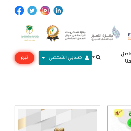
اصل
حسابي الشحصي
تبرع
نا
مع
أسرية