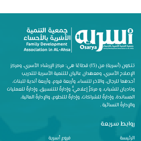
تتكون (أسرية) من (13) قطاعًا هي: مركز الإرشاد الأسري، ومركز
الإصلاح الأسري، ومعهدان عاليان للتنمية الأسرية للتدريب
أحدهما للرجال، والآخر للنساء، وأربعة فروع، وأربعة أندية للبنات،
وناديان للشباب، و مركزٌ إعلاميٌّ، وإدارةٌ للتنسيق، وإدارةٌ للعمليات
المساندة، وإدارةٌ للشراكات، وإدارةٌ للتطوع، والإدارةُ المالية،
والإدارةُ النسائية .
روابط سريعة
الرئيسة
فروع أسرية