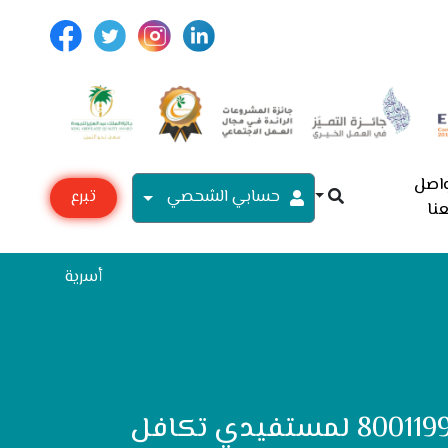
اصل
حسابي الشحصي
تبرع
نا
مع
أسرية