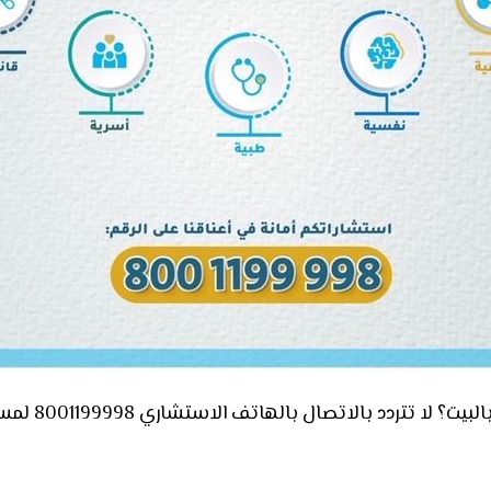
ا تتردد بالاتصال بالهاتف الاستشاري 8001199998 لمستفيدي تكافل