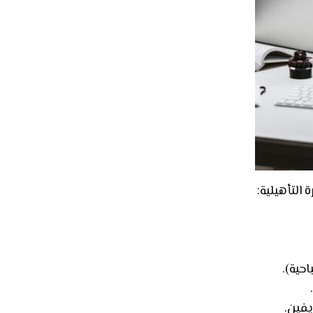
التأهيلية:
يفين.