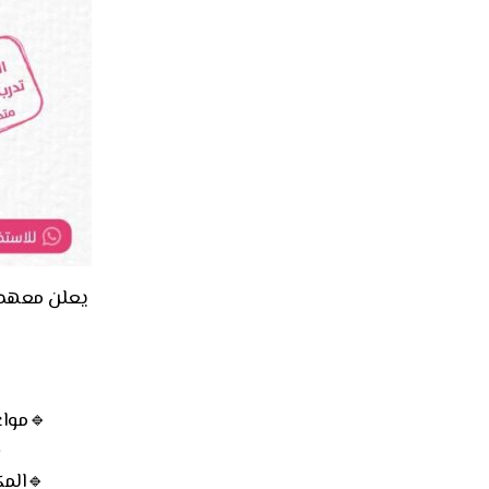
يعلن معهد ا
🔹مواعيد الدر
🔹المك