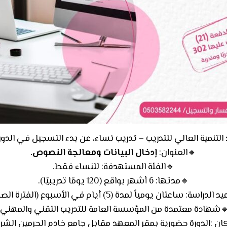
لتنمية العالي للتدريب – تدريب نساء، عن بدء التسجيل في الدورة 
🔸العنوان:
إدخال البيانات ومعالجة النصوص.
🔹الفئة المستهدفة: للنساء فقط.
🔸مدتها: 6 أشهر بواقع (120 يومًا تدريبيًا).
اسة: ساعتان يومياً لمدة (5) أيام في الأسبوع (الفترة الصباحية).
شهادة معتمدة من المؤسسة العامة للتدريب التقني والمهني.
ان :الدورة حضورية بمقر المعهد مقابل جامع خادم الحرمين الشر