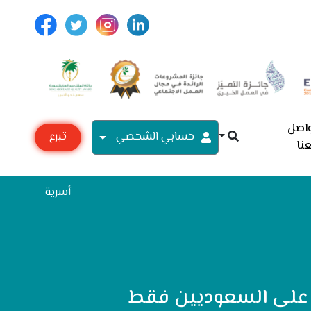
اصل
حسابي الشحصي
تبرع
نا
مع
أسرية
صر على السعوديين فقط