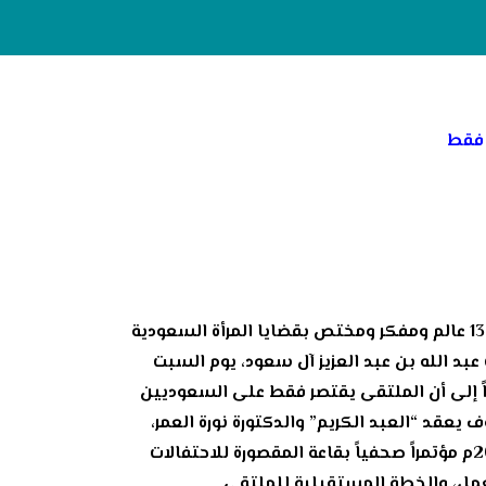
 فقط
أكد الدكتور فؤاد العبد الكريم المشرف العام على مركز باحثات لدراسات المرأة لـ” سبق”، أنه تم توجيه الدعوة لـ 1300 عالم ومفكر ومختص بقضايا المرأة السعودية
عبد الله بن عبد العزيز آل سعود، يوم السبت
اً إلى أن الملتقى يقتصر فقط على السعوديين
ف يعقد “العبد الكريم” والدكتورة نورة العمر،
المشرفة العامة على الإدارة النسائية بالمركز، بعد صلاة العشاء من يوم الأحد 9 /1 / 1433هـ الموافق 4 /12 / 2011م مؤتمراً صحفياً بقاعة المقصورة للاحتفالات
عمل، والخطة المستقبلية للملتقى.