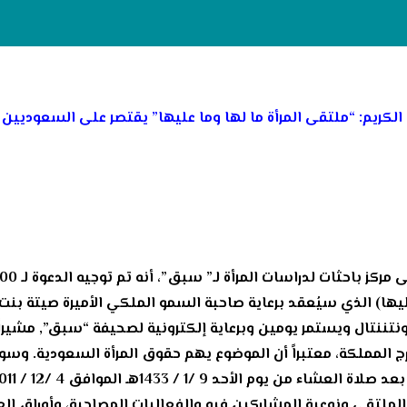
 الكريم: “ملتقى المرأة ما لها وما عليها” يقتصر على السعوديين
يها) الذي سيُعقد برعاية صاحبة السمو الملكي الأميرة صيتة بنت 
نتننتال ويستمر يومين وبرعاية إلكترونية لصحيفة “سبق”, مشير
خارج المملكة، معتبراً أن الموضوع يهم حقوق المرأة السعودية. وسو
لملتقى ونوعية المشاركين فيه والفعاليات المصاحبة، وأوراق ال