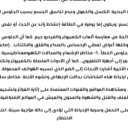
الناتجة من ممارسة ألعاب الكمبيوتر والفيديو جيم، كما أن الجلوس
 وكلها أعراض تعطي الإحساس بالصداع والقلق والاكتئاب. ـ إصا
الجلوس، وانحناءات الظهر وآلام الرقبة نتيجة الجلوس الخطأ. 5- مخاطر الإشعا
 إلى أجهزة التلفزيون.. كما أن الأدوات المتصلة بالكمبيوتر وتكن
أخيرة أشارت الأبحاث إلى الضرر الذي تسببه الهواتف المحمول
ارتباط هذه الشاشات بحالات الإجهاض وتشوه الأجنة.‏ مخاطر سل
ن، ومشاهدة المواقع والقنوات المعتمدة على إثارة الغرائز وتشجيع
عنف والقتل والشهوة والمجون والعيش في العوالم الافتراضية، 
على التحمل وسرعة الإحباط التي تؤدى إلى حالة مزاجية سيئة، اعتي
الانتظار.