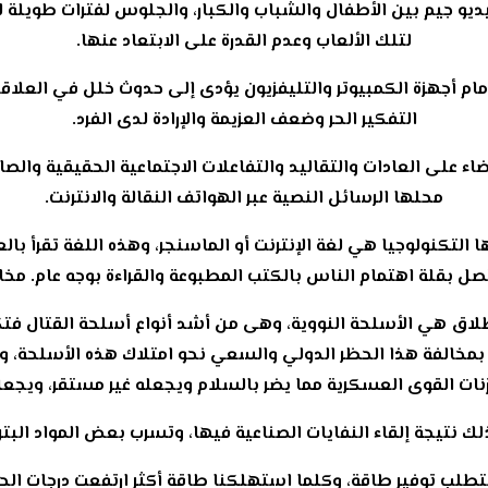
لفيديو جيم بين الأطفال والشباب والكبار، والجلوس لفترات طويلة ل
لتلك الألعاب وعدم القدرة على الابتعاد عنها.
أمام أجهزة الكمبيوتر والتليفزيون يؤدى إلى حدوث خلل في العلاقا
التفكير الحر وضعف العزيمة والإرادة لدى الفرد.
ء على العادات والتقاليد والتفاعلات الاجتماعية الحقيقية والصادق
محلها الرسائل النصية عبر الهواتف النقالة والانترنت.
ها التكنولوجيا هي لغة الإنترنت أو الماسنجر، وهذه اللغة تقرأ بال
ل بقلة اهتمام الناس بالكتب المطبوعة والقراءة بوجه عام. مخا
لاق هي الأسلحة النووية، وهى من أشد أنواع أسلحة القتال فتكًا 
ل بمخالفة هذا الحظر الدولي والسعي نحو امتلاك هذه الأسلحة، و
ات القوى العسكرية مما يضر بالسلام ويجعله غير مستقر، ويجعل 
 يتطلب توفير طاقة، وكلما استهلكنا طاقة أكثر ارتفعت درجات ال