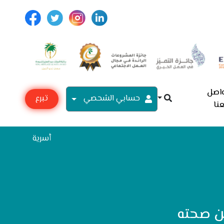
اصل
حسابي الشحصي
تبرع
نا
مع
أسرية
من صحته