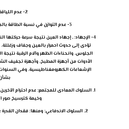
2- عدم اللياقة البدنية: الكسل والخمول وعدم تناسق الجسم بسبب الجلوس لفترات طويلة.
3- عدم التوازن في نسبة الطاقة بالجسم: ويكون إما بوفرة في الطاقة (نشاط زائد عن الحد)، أو نقص في الطاقة (الخمول الزائد عن الحد).
4- الإجهاد: ـ إجهاد العين نتيجة سرعة حركتها 
تؤدى إلى حدوث احمرار بالعين وجفاف وزغللة،
الأدوات من أجهزة المطبخ، وأجهزة تجفيف الشعر
الإشعاعات الكهرومغناطيسية. وفي السنوات ال
بشأن 
1. السلوك المعادى للمجتمع: عدم احترام الآخري
وخيمة كترسيخ صور ال
2. السلوك الاندفاعي: ومنها: فقدان القدرة 