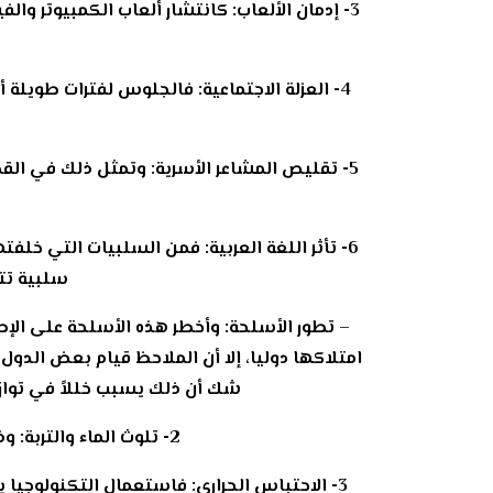
3- إدمان الألعاب: كانتشار ألعاب الكمبيوتر وا
4- العزلة الاجتماعية: فالجلوس لفترات طويلة 
5- تقليص المشاعر الأسرية: وتمثل ذلك في القضا
6- تأثر اللغة العربية: فمن السلبيات التي خلفت
سلبية تتص
– تطور الأسلحة: وأخطر هذه الأسلحة على الإط
امتلاكها دوليا، إلا أن الملاحظ قيام بعض الدو
شك أن ذلك يسبب خللاً في توازن
2- تلوث الماء والتربة: وذلك نتيجة إلقاء النفايات الصناعية فيها، وتسرب بعض المواد البترولية في البحار والأنهار.
3- الاحتباس الحراري: فاستعمال التكنولوجيا